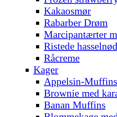
Kakaosmør
Rabarber Drøm
Marcipantærter 
Ristede hasselnød
Råcreme
Kager
Appelsin-Muffin
Brownie med kar
Banan Muffins
Blommekage med