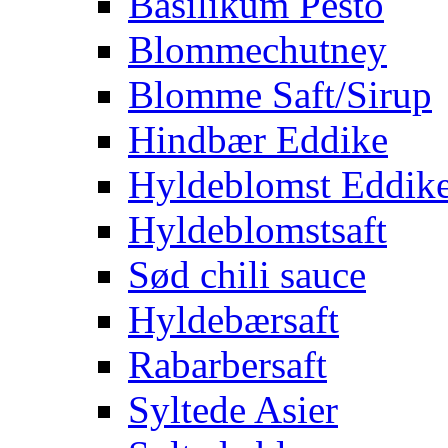
Basilikum Pesto
Blommechutney
Blomme Saft/Sirup
Hindbær Eddike
Hyldeblomst Eddik
Hyldeblomstsaft
Sød chili sauce
Hyldebærsaft
Rabarbersaft
Syltede Asier