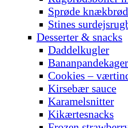
Sprøde knækbrø
Stines surdejsrug
Desserter & snacks
Daddelkugler
Bananpandekage
Cookies – værtin
Kirsebær sauce
Karamelsnitter
Kikærtesnacks
Frozen strawberr