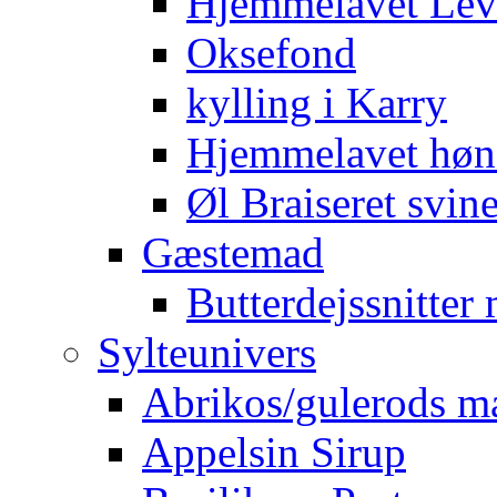
Hjemmelavet Lev
Oksefond
kylling i Karry
Hjemmelavet høn
Øl Braiseret svin
Gæstemad
Butterdejssnitte
Sylteunivers
Abrikos/gulerods m
Appelsin Sirup