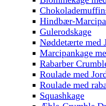
Chokolademuffins
Hindbær-Marcipa
Gulerodskage
Nøddetærte med 
Marcipankage m
Rabarber Crumbl
Roulade med Jo
Roulade med rab
Squashkage