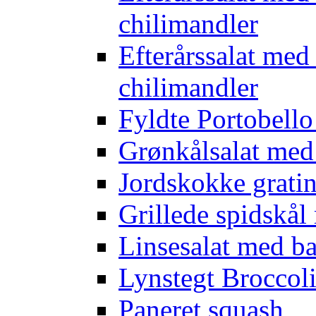
chilimandler
Efterårssalat med
chilimandler
Fyldte Portobell
Grønkålsalat med
Jordskokke grati
Grillede spidskål
Linsesalat med b
Lynstegt Broccol
Paneret squash