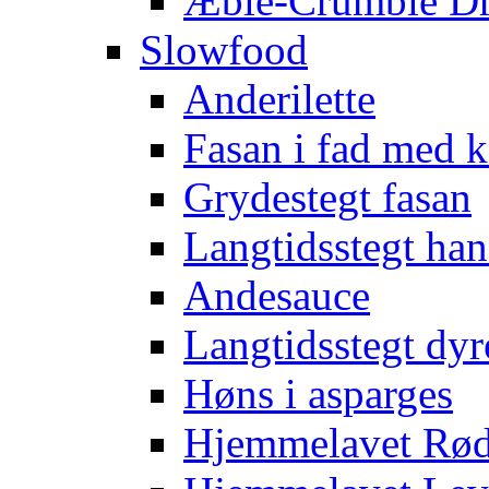
Æble-Crumble D
Slowfood
Anderilette
Fasan i fad med
Grydestegt fasan
Langtidsstegt han
Andesauce
Langtidsstegt dyr
Høns i asparges
Hjemmelavet Rød