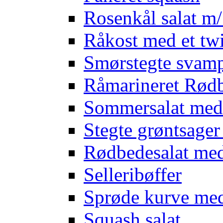
Rosenkål salat m
Råkost med et twi
Smørstegte svam
Råmarineret Rødb
Sommersalat med
Stegte grøntsage
Rødbedesalat med
Selleribøffer
Sprøde kurve me
Squash salat