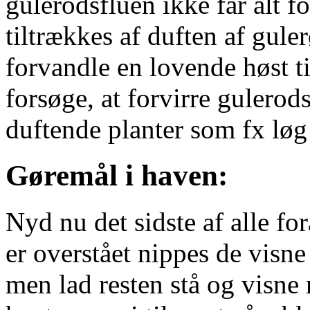
gulerodsfluen ikke får alt f
tiltrækkes af duften af gule
forvandle en lovende høst t
forsøge, at forvirre gulerods
duftende planter som fx lø
Gøremål i haven:
Nyd nu det sidste af alle f
er overstået nippes de visne
men lad resten stå og visne 