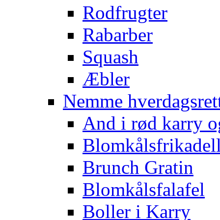
Rodfrugter
Rabarber
Squash
Æbler
Nemme hverdagsret
And i rød karry o
Blomkålsfrikadel
Brunch Gratin
Blomkålsfalafel
Boller i Karry