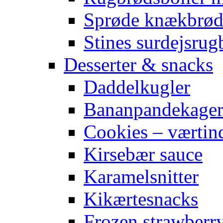
Sprøde knækbrø
Stines surdejsrug
Desserter & snacks
Daddelkugler
Bananpandekage
Cookies – værtin
Kirsebær sauce
Karamelsnitter
Kikærtesnacks
Frozen strawberr