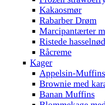
Kakaosmør
Rabarber Drøm
Marcipantærter 
Ristede hasselnød
Råcreme
Kager
Appelsin-Muffin
Brownie med kar
Banan Muffins
Blommekage med