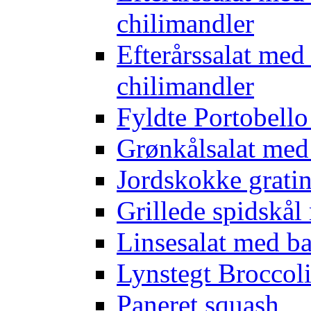
chilimandler
Efterårssalat med
chilimandler
Fyldte Portobell
Grønkålsalat med
Jordskokke grati
Grillede spidskål
Linsesalat med b
Lynstegt Broccol
Paneret squash