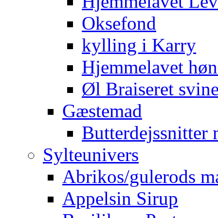
Hjemmelavet Lev
Oksefond
kylling i Karry
Hjemmelavet høn
Øl Braiseret svin
Gæstemad
Butterdejssnitte
Sylteunivers
Abrikos/gulerods m
Appelsin Sirup