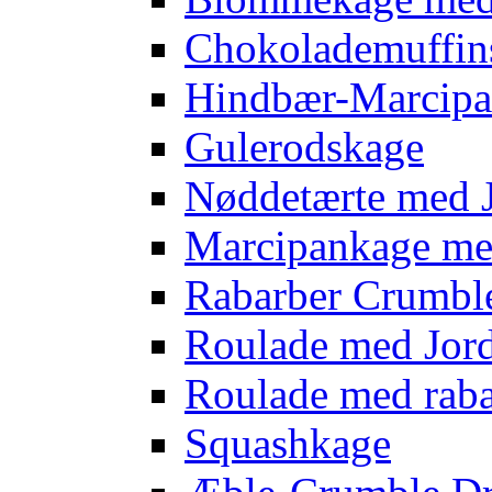
Chokolademuffins
Hindbær-Marcipa
Gulerodskage
Nøddetærte med 
Marcipankage m
Rabarber Crumbl
Roulade med Jo
Roulade med rab
Squashkage