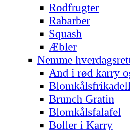
Rodfrugter
Rabarber
Squash
Æbler
Nemme hverdagsret
And i rød karry o
Blomkålsfrikadel
Brunch Gratin
Blomkålsfalafel
Boller i Karry