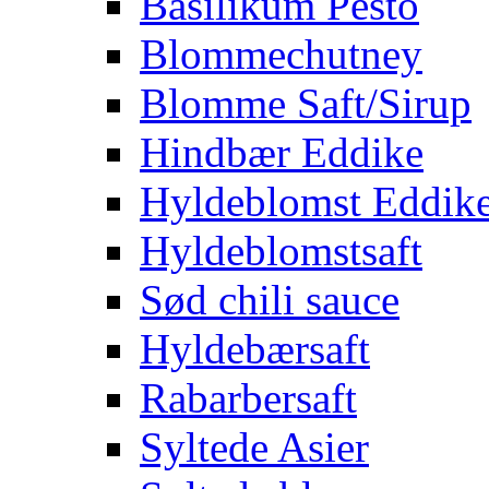
Basilikum Pesto
Blommechutney
Blomme Saft/Sirup
Hindbær Eddike
Hyldeblomst Eddik
Hyldeblomstsaft
Sød chili sauce
Hyldebærsaft
Rabarbersaft
Syltede Asier