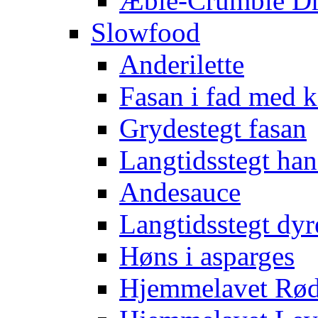
Æble-Crumble D
Slowfood
Anderilette
Fasan i fad med
Grydestegt fasan
Langtidsstegt han
Andesauce
Langtidsstegt dyr
Høns i asparges
Hjemmelavet Rød