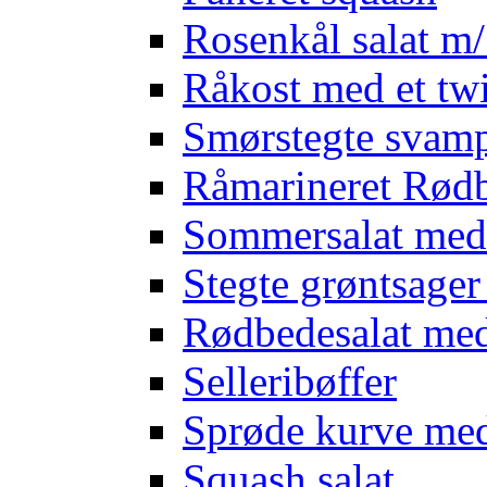
Rosenkål salat m
Råkost med et twi
Smørstegte svam
Råmarineret Rødb
Sommersalat med
Stegte grøntsage
Rødbedesalat med
Selleribøffer
Sprøde kurve me
Squash salat