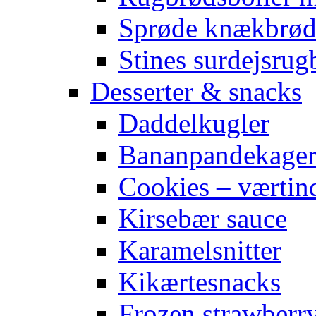
Sprøde knækbrø
Stines surdejsrug
Desserter & snacks
Daddelkugler
Bananpandekage
Cookies – værtin
Kirsebær sauce
Karamelsnitter
Kikærtesnacks
Frozen strawberr