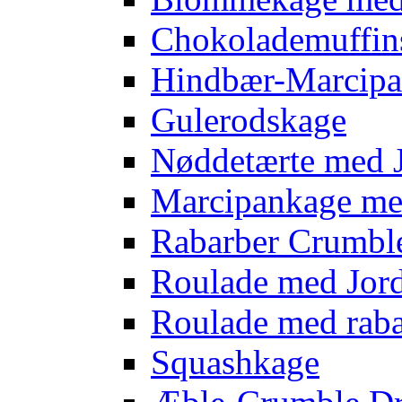
Chokolademuffins
Hindbær-Marcipa
Gulerodskage
Nøddetærte med 
Marcipankage m
Rabarber Crumbl
Roulade med Jo
Roulade med rab
Squashkage