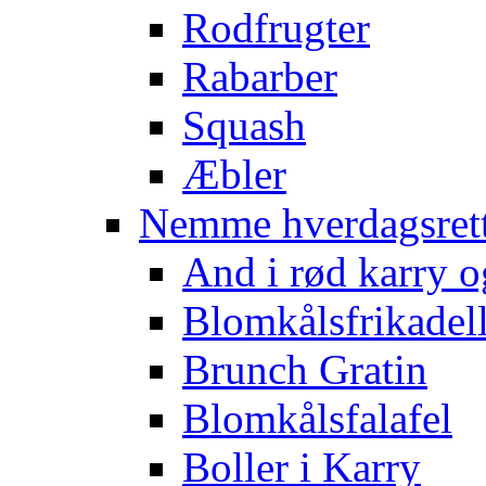
Rodfrugter
Rabarber
Squash
Æbler
Nemme hverdagsret
And i rød karry o
Blomkålsfrikadel
Brunch Gratin
Blomkålsfalafel
Boller i Karry