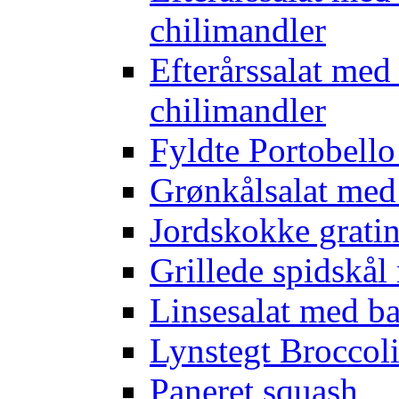
chilimandler
Efterårssalat med
chilimandler
Fyldte Portobell
Grønkålsalat med
Jordskokke grati
Grillede spidskål
Linsesalat med b
Lynstegt Broccol
Paneret squash