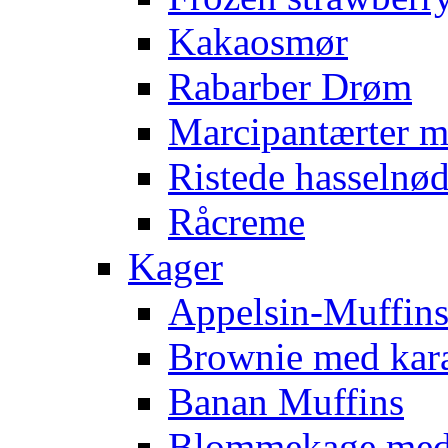
Kakaosmør
Rabarber Drøm
Marcipantærter 
Ristede hasselnød
Råcreme
Kager
Appelsin-Muffin
Brownie med kar
Banan Muffins
Blommekage med