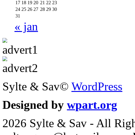
17
18
19
20
21
22
23
24
25
26
27
28
29
30
31
« jan
Sylte & Sav©
WordPress
Designed by
wpart.org
2026 Sylte & Sav - All Rig