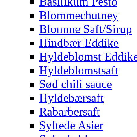
Basilikum Pesto
Blommechutney
Blomme Saft/Sirup
Hindbær Eddike
Hyldeblomst Eddik
Hyldeblomstsaft
Sød chili sauce
Hyldebærsaft
Rabarbersaft
Syltede Asier