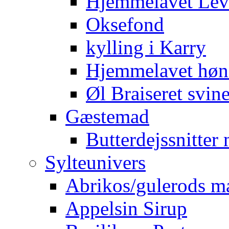
Hjemmelavet Lev
Oksefond
kylling i Karry
Hjemmelavet høn
Øl Braiseret svin
Gæstemad
Butterdejssnitte
Sylteunivers
Abrikos/gulerods m
Appelsin Sirup