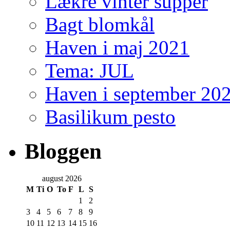
Lækre vinter supper
Bagt blomkål
Haven i maj 2021
Tema: JUL
Haven i september 20
Basilikum pesto
Bloggen
august 2026
M
Ti
O
To
F
L
S
1
2
3
4
5
6
7
8
9
10
11
12
13
14
15
16