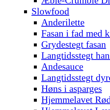
Æble-Crumble D
Slowfood
Anderilette
Fasan i fad med
Grydestegt fasan
Langtidsstegt han
Andesauce
Langtidsstegt dyr
Høns i asparges
Hjemmelavet Rød