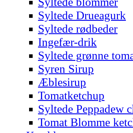
Syltede blommer
Syltede Drueagurk
Syltede rødbeder
Ingefær-drik
Syltede grønne toma
Syren Sirup
Æblesirup
Tomatketchup
Syltede Peppadew ch
Tomat Blomme ket