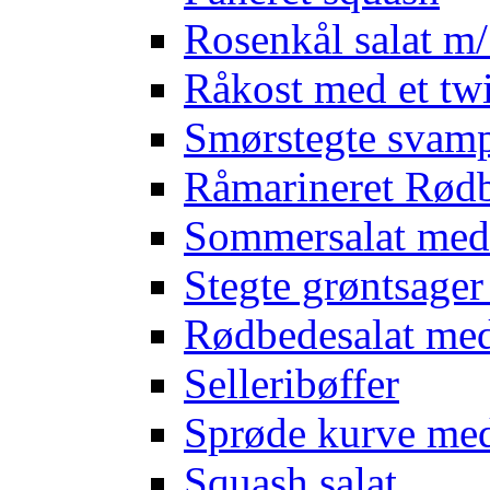
Rosenkål salat m
Råkost med et twi
Smørstegte svam
Råmarineret Rødb
Sommersalat med
Stegte grøntsage
Rødbedesalat med
Selleribøffer
Sprøde kurve me
Squash salat