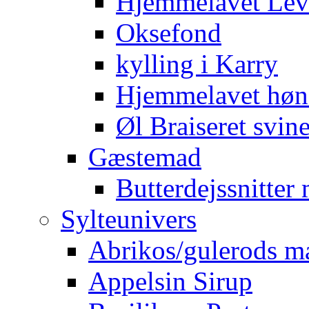
Hjemmelavet Lev
Oksefond
kylling i Karry
Hjemmelavet høn
Øl Braiseret svin
Gæstemad
Butterdejssnitte
Sylteunivers
Abrikos/gulerods m
Appelsin Sirup