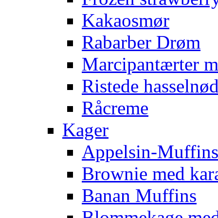
Kakaosmør
Rabarber Drøm
Marcipantærter 
Ristede hasselnød
Råcreme
Kager
Appelsin-Muffin
Brownie med kar
Banan Muffins
Blommekage med