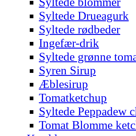
Syltede blommer
Syltede Drueagurk
Syltede rødbeder
Ingefær-drik
Syltede grønne toma
Syren Sirup
Æblesirup
Tomatketchup
Syltede Peppadew ch
Tomat Blomme ket