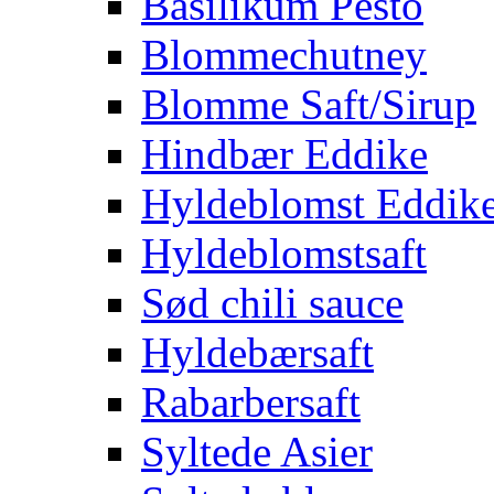
Basilikum Pesto
Blommechutney
Blomme Saft/Sirup
Hindbær Eddike
Hyldeblomst Eddik
Hyldeblomstsaft
Sød chili sauce
Hyldebærsaft
Rabarbersaft
Syltede Asier