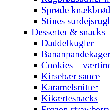
Sprøde knækbrø
Stines surdejsrug
Desserter & snacks
Daddelkugler
Bananpandekage
Cookies – værtin
Kirsebær sauce
Karamelsnitter
Kikærtesnacks
Frozen strawberr