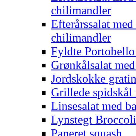
chilimandler
Efterårssalat med
chilimandler
Fyldte Portobell
Grønkålsalat med
Jordskokke grati
Grillede spidskål
Linsesalat med b
Lynstegt Broccol
Paneret squash