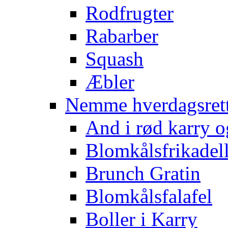
Rodfrugter
Rabarber
Squash
Æbler
Nemme hverdagsret
And i rød karry o
Blomkålsfrikadel
Brunch Gratin
Blomkålsfalafel
Boller i Karry