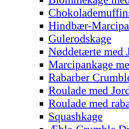
Chokolademuffins
Hindbær-Marcipa
Gulerodskage
Nøddetærte med 
Marcipankage m
Rabarber Crumbl
Roulade med Jo
Roulade med rab
Squashkage