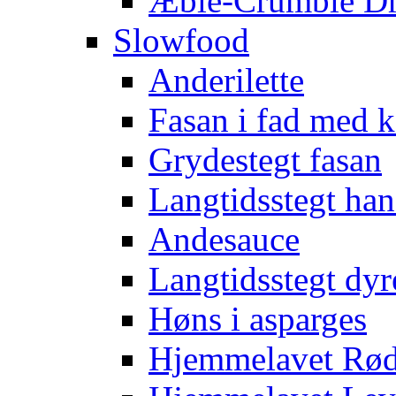
Æble-Crumble D
Slowfood
Anderilette
Fasan i fad med
Grydestegt fasan
Langtidsstegt han
Andesauce
Langtidsstegt dyr
Høns i asparges
Hjemmelavet Rød