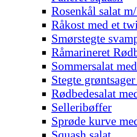
Rosenkål salat m
Råkost med et twi
Smørstegte svam
Råmarineret Rødb
Sommersalat med
Stegte grøntsage
Rødbedesalat med
Selleribøffer
Sprøde kurve me
Squash salat