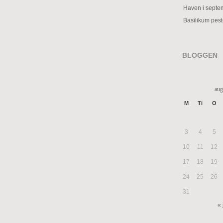
Haven i septe
Basilikum pes
BLOGGEN
aug
M
Ti
O
3
4
5
10
11
12
17
18
19
24
25
26
31
« 