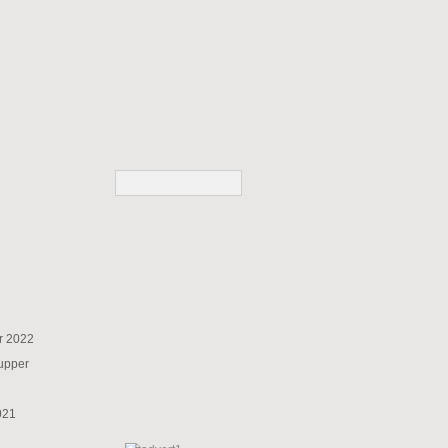
r 2022
supper
021