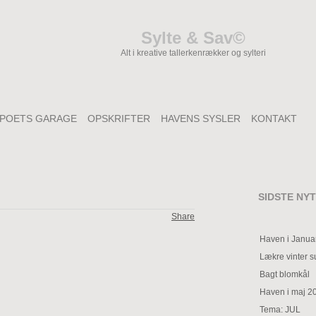
Sylte & Sav©
Alt i kreative tallerkenrækker og sylteri
POETS GARAGE
OPSKRIFTER
HAVENS SYSLER
KONTAKT
SIDSTE NYT
Share
Haven i Janua
Lækre vinter 
Bagt blomkål
Haven i maj 2
Tema: JUL