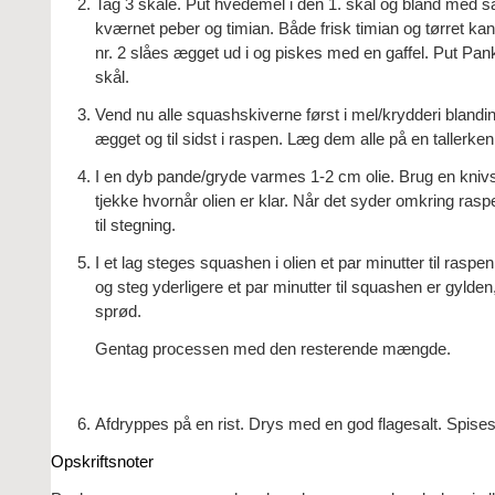
Tag 3 skåle. Put hvedemel i den 1. skål og bland med sal
kværnet peber og timian. Både frisk timian og tørret kan
nr. 2 slåes ægget ud i og piskes med en gaffel. Put Pan
skål.
Vend nu alle squashskiverne først i mel/krydderi blandi
ægget og til sidst i raspen. Læg dem alle på en tallerken
I en dyb pande/gryde varmes 1-2 cm olie. Brug en knivsp
tjekke hvornår olien er klar. Når det syder omkring raspe
til stegning.
I et lag steges squashen i olien et par minutter til raspe
og steg yderligere et par minutter til squashen er gylde
sprød.
Gentag processen med den resterende mængde.
Afdryppes på en rist. Drys med en god flagesalt. Spises
Opskriftsnoter