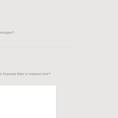
tuvningen?
t.
Krævede felter er markeret med
*