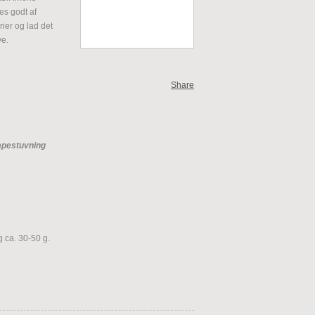
es godt af
ier og lad det
ve.
Share
pestuvning
øg ca. 30-50 g.