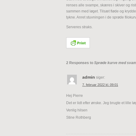
renses alle svampe, skæres i skiver og rist
sammen med løget. Tilsæt fløde og krydder
tykne. Anret stuvningen i de sprøde filokur
Serveres straks.
2 Responses to
Sprøde kurve med svam
admin
siger:
7. februar 2022 kl. 09:01
Hej Pierre
Det er lidt efter ønske. Jeg brugte et lille l
Venlig hilsen
Stine Rothberg