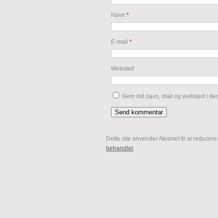
Navn
*
E-mail
*
Websted
Gem mit navn, mail og websted i de
Dette site anvender Akismet til at reducer
behandlet
.