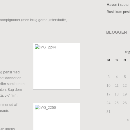
Haven i septe
Basilikum pes
hampignoner (men brug gerne østershatte,
BLOGGEN
aug
M
Ti
O
r og pensl med
3
4
5
det danner en
 eller som her en
10
11
12
anten. Bag dem
17
18
19
ca. 5-7 min.
24
25
26
ommer ud af
papir.
31
« 
mør. Imens