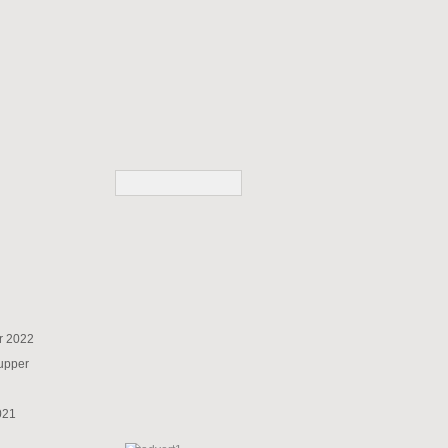
r 2022
supper
021