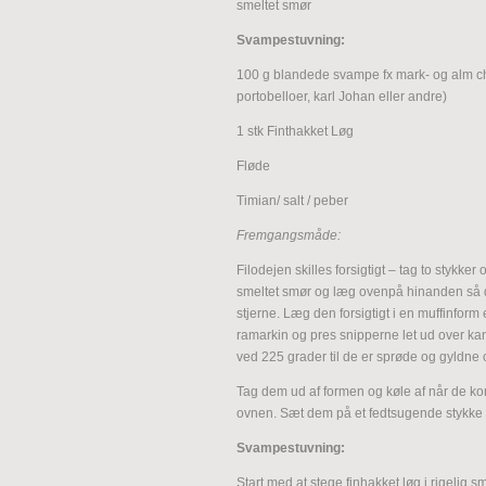
smeltet smør
Svampestuvning:
100 g blandede svampe fx mark- og alm c
portobelloer, karl Johan eller andre)
1 stk Finthakket Løg
Fløde
Timian/ salt / peber
Fremgangsmåde:
Filodejen skilles forsigtigt – tag to stykke
smeltet smør og læg ovenpå hinanden så 
stjerne. Læg den forsigtigt i en muffinform
ramarkin og pres snipperne let ud over k
ved 225 grader til de er sprøde og gyldne 
Tag dem ud af formen og køle af når de k
ovnen. Sæt dem på et fedtsugende stykke 
Svampestuvning:
Start med at stege finhakket løg i rigelig s