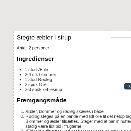
Stegte æbler i sirup
Antal
:
2
personer
Ingredienser
1
stort
Æble
2-4
stk
blommer
1
stort
Rødløg
2
spsk
Olie
Ud
2-3
spsk
Æblesirup
Fremgangsmåde
Æbler, blommer og rødløg skæres i både.
Rødløg steges på en pande med lidt olie til det netop tager farve.
Blommer og æbler tilsættes. Steger med at par minutter
stadig være lidt bid i frugterne.