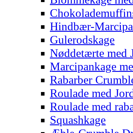
Chokolademuffins
Hindbær-Marcipa
Gulerodskage
Nøddetærte med 
Marcipankage m
Rabarber Crumbl
Roulade med Jo
Roulade med rab
Squashkage