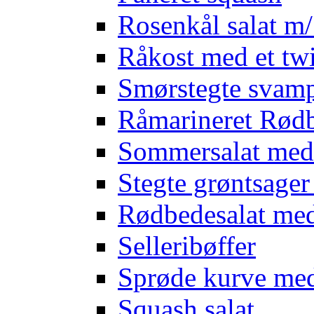
Rosenkål salat m
Råkost med et twi
Smørstegte svam
Råmarineret Rødb
Sommersalat med
Stegte grøntsage
Rødbedesalat med
Selleribøffer
Sprøde kurve me
Squash salat