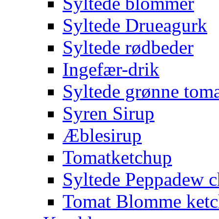
Syltede blommer
Syltede Drueagurk
Syltede rødbeder
Ingefær-drik
Syltede grønne toma
Syren Sirup
Æblesirup
Tomatketchup
Syltede Peppadew ch
Tomat Blomme ket