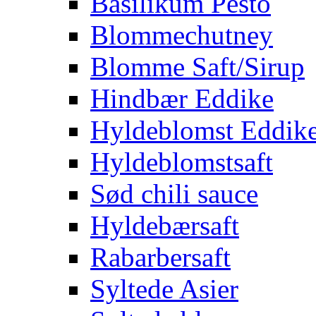
Basilikum Pesto
Blommechutney
Blomme Saft/Sirup
Hindbær Eddike
Hyldeblomst Eddik
Hyldeblomstsaft
Sød chili sauce
Hyldebærsaft
Rabarbersaft
Syltede Asier