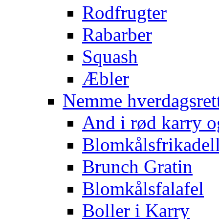
Rodfrugter
Rabarber
Squash
Æbler
Nemme hverdagsret
And i rød karry o
Blomkålsfrikadel
Brunch Gratin
Blomkålsfalafel
Boller i Karry