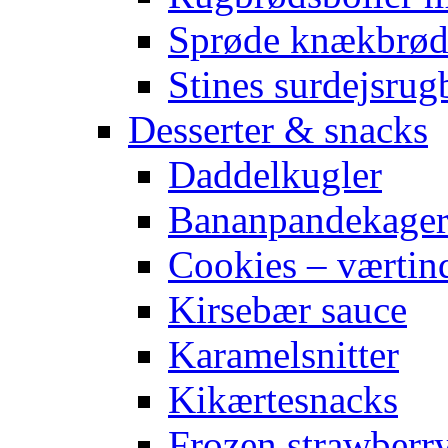
Sprøde knækbrø
Stines surdejsrug
Desserter & snacks
Daddelkugler
Bananpandekage
Cookies – værtin
Kirsebær sauce
Karamelsnitter
Kikærtesnacks
Frozen strawberr