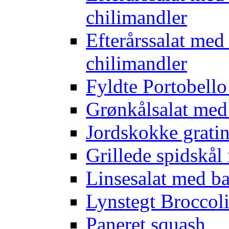
chilimandler
Efterårssalat med
chilimandler
Fyldte Portobell
Grønkålsalat med
Jordskokke grati
Grillede spidskål
Linsesalat med b
Lynstegt Broccol
Paneret squash