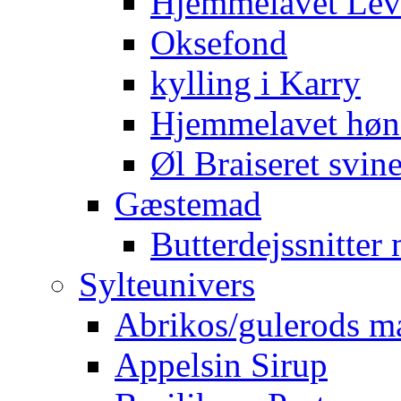
Hjemmelavet Lev
Oksefond
kylling i Karry
Hjemmelavet høn
Øl Braiseret svin
Gæstemad
Butterdejssnitte
Sylteunivers
Abrikos/gulerods m
Appelsin Sirup