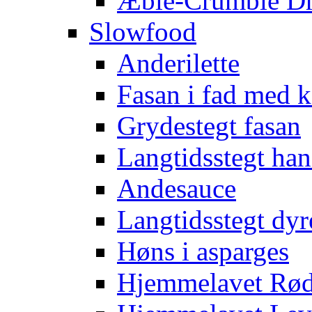
Æble-Crumble D
Slowfood
Anderilette
Fasan i fad med
Grydestegt fasan
Langtidsstegt han
Andesauce
Langtidsstegt dyr
Høns i asparges
Hjemmelavet Rød