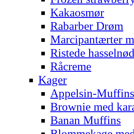
Kakaosmør
Rabarber Drøm
Marcipantærter 
Ristede hasselnød
Råcreme
Kager
Appelsin-Muffin
Brownie med kar
Banan Muffins
Blommekage med