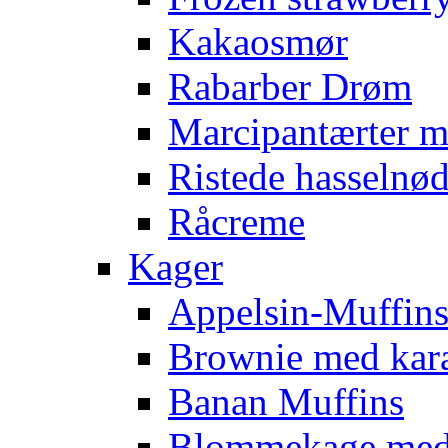
Kakaosmør
Rabarber Drøm
Marcipantærter 
Ristede hasselnød
Råcreme
Kager
Appelsin-Muffin
Brownie med kar
Banan Muffins
Blommekage med