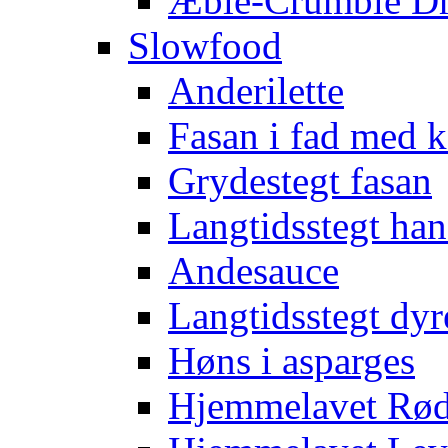
Æble-Crumble D
Slowfood
Anderilette
Fasan i fad med
Grydestegt fasan
Langtidsstegt han
Andesauce
Langtidsstegt dyr
Høns i asparges
Hjemmelavet Rød