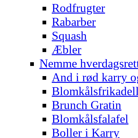
Rodfrugter
Rabarber
Squash
Æbler
Nemme hverdagsret
And i rød karry o
Blomkålsfrikadel
Brunch Gratin
Blomkålsfalafel
Boller i Karry