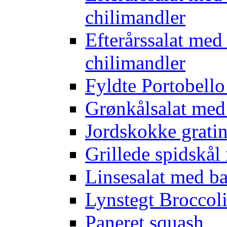
chilimandler
Efterårssalat med
chilimandler
Fyldte Portobell
Grønkålsalat med
Jordskokke grati
Grillede spidskål
Linsesalat med b
Lynstegt Broccol
Paneret squash