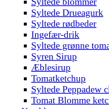
Syltede blommer
Syltede Drueagurk
Syltede rødbeder
Ingefær-drik
Syltede grønne toma
Syren Sirup
Æblesirup
Tomatketchup
Syltede Peppadew ch
Tomat Blomme ket