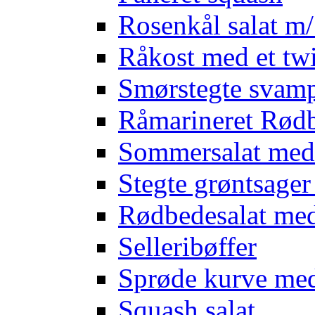
Rosenkål salat m
Råkost med et twi
Smørstegte svam
Råmarineret Rødb
Sommersalat med
Stegte grøntsage
Rødbedesalat med
Selleribøffer
Sprøde kurve me
Squash salat