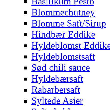
Basilikum Pesto
Blommechutney
Blomme Saft/Sirup
Hindbær Eddike
Hyldeblomst Eddik
Hyldeblomstsaft
Sød chili sauce
Hyldebærsaft
Rabarbersaft
Syltede Asier