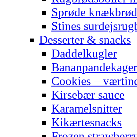
Sprøde knækbrø
Stines surdejsrug
Desserter & snacks
Daddelkugler
Bananpandekage
Cookies – værtin
Kirsebær sauce
Karamelsnitter
Kikærtesnacks
Frozen strawberr