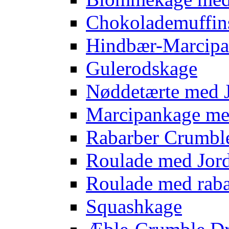
Chokolademuffins
Hindbær-Marcipa
Gulerodskage
Nøddetærte med 
Marcipankage m
Rabarber Crumbl
Roulade med Jo
Roulade med rab
Squashkage