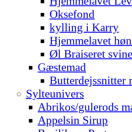
Hjemmelavet Lev
Oksefond
kylling i Karry
Hjemmelavet høn
Øl Braiseret svin
Gæstemad
Butterdejssnitte
Sylteunivers
Abrikos/gulerods m
Appelsin Sirup