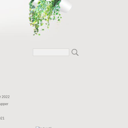
r 2022
supper
021