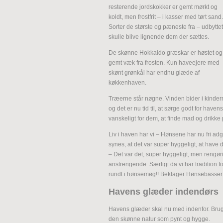
resterende jordskokker er gemt mørkt og
koldt, men frostfrit – i kasser med tørt sand.
Sorter de største og pæneste fra – udbyttet
skulle blive lignende dem der sættes.
De skønne Hokkaido græskar er høstet og
gemt væk fra frosten. Kun haveejere med
skønt grønkål har endnu glæde af
køkkenhaven.
Træerne står nøgne. Vinden bider i kinder
og det er nu tid til, at sørge godt for hav
vanskeligt for dem, at finde mad og drikke p
Liv i haven har vi – Hønsene har nu fri adg
synes, at det var super hyggeligt, at hav
– Det var det, super hyggeligt, men rengør
anstrengende. Særligt da vi har tradition for,
rundt i hønsemøg!! Beklager Hønsebasser
Havens glæder indendørs
Havens glæder skal nu med indenfor. Bru
den skønne natur som pynt og hygge.