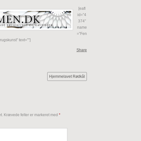
[eafl
id=”4
374″
name
=”Fen
ugskunst” text=””]
Share
Hjemmelavet Rødkål
t.
Krævede felter er markeret med
*