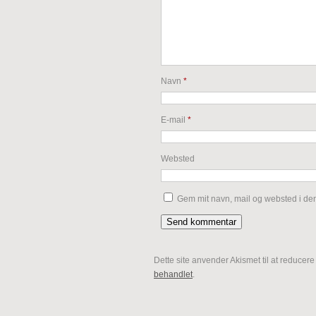
Navn
*
E-mail
*
Websted
Gem mit navn, mail og websted i de
Dette site anvender Akismet til at reducer
behandlet
.