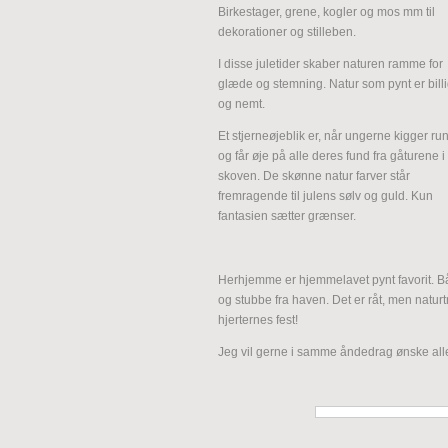
Birkestager, grene, kogler og mos mm til
dekorationer og stilleben.
I disse juletider skaber naturen ramme for
glæde og stemning. Natur som pynt er billi
og nemt.
Et stjerneøjeblik er, når ungerne kigger ru
og får øje på alle deres fund fra gåturene i
skoven. De skønne natur farver står
fremragende til julens sølv og guld. Kun
fantasien sætter grænser.
Herhjemme er hjemmelavet pynt favorit. 
og stubbe fra haven. Det er råt, men natu
hjerternes fest!
Jeg vil gerne i samme åndedrag ønske all