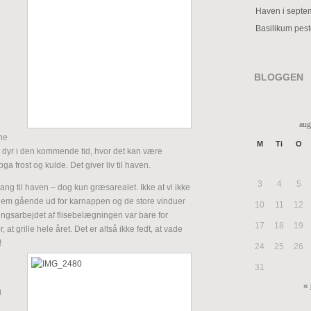
Haven i septe
Basilikum pes
BLOGGEN
aug
ne
M
Ti
O
ens dyr i den kommende tid, hvor det kan være
ga frost og kulde. Det giver liv til haven.
3
4
5
ang til haven – dog kun græsarealet. Ikke at vi ikke
e dem gående ud for karnappen og de store vinduer
10
11
12
ingsarbejdet af flisebelægningen var bare for
17
18
19
 at grille hele året. Det er altså ikke fedt, at vade
!
24
25
26
31
« 
g