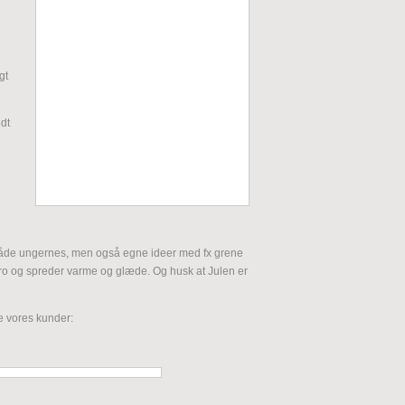
gt
ndt
Både ungernes, men også egne ideer med fx grene
rtro og spreder varme og glæde. Og husk at Julen er
e vores kunder: