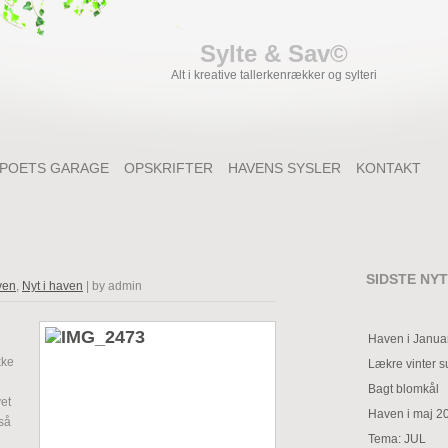
Sylte & Sav©
Alt i kreative tallerkenrækker og sylteri
POETS GARAGE
OPSKRIFTER
HAVENS SYSLER
KONTAKT
SIDSTE NYT
ven
,
Nyt i haven
| by admin
Haven i Janua
kke
Lækre vinter 
Bagt blomkål
vet
Haven i maj 2
så
Tema: JUL