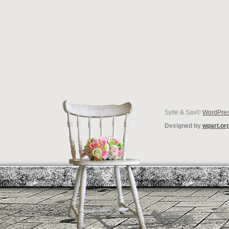
Sylte & Sav©
WordPre
Designed by
wpart.or