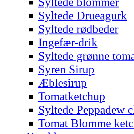
Syltede blommer
Syltede Drueagurk
Syltede rødbeder
Ingefær-drik
Syltede grønne toma
Syren Sirup
Æblesirup
Tomatketchup
Syltede Peppadew ch
Tomat Blomme ket