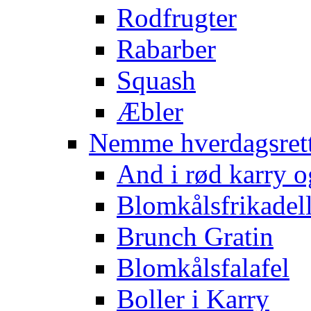
Rodfrugter
Rabarber
Squash
Æbler
Nemme hverdagsret
And i rød karry o
Blomkålsfrikadel
Brunch Gratin
Blomkålsfalafel
Boller i Karry