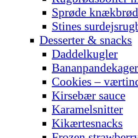
Sprøde knækbrø
Stines surdejsrug
Desserter & snacks
Daddelkugler
Bananpandekage
Cookies – værtin
Kirsebær sauce
Karamelsnitter
Kikærtesnacks
Frozen strawberr