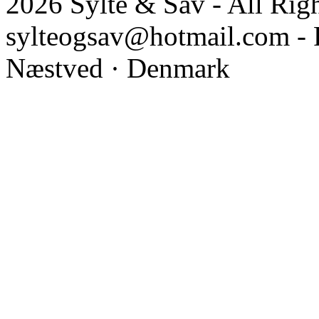
2026 Sylte & Sav - All Rig
sylteogsav@hotmail.com - 
Næstved · Denmark