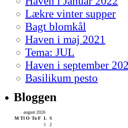
Haven i Januar 2022
Lækre vinter supper
Bagt blomkål
Haven i maj 2021
Tema: JUL
Haven i september 20
Basilikum pesto
Bloggen
august 2026
M
Ti
O
To
F
L
S
1
2