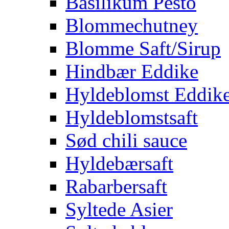
Basilikum Pesto
Blommechutney
Blomme Saft/Sirup
Hindbær Eddike
Hyldeblomst Eddik
Hyldeblomstsaft
Sød chili sauce
Hyldebærsaft
Rabarbersaft
Syltede Asier