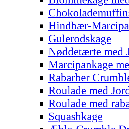
Chokolademuffins
Hindbær-Marcipa
Gulerodskage
Nøddetærte med 
Marcipankage m
Rabarber Crumbl
Roulade med Jo
Roulade med rab
Squashkage