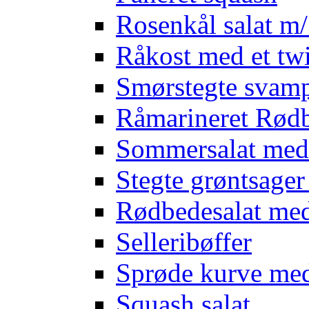
Rosenkål salat m
Råkost med et twi
Smørstegte svam
Råmarineret Rødb
Sommersalat med
Stegte grøntsage
Rødbedesalat med
Selleribøffer
Sprøde kurve me
Squash salat