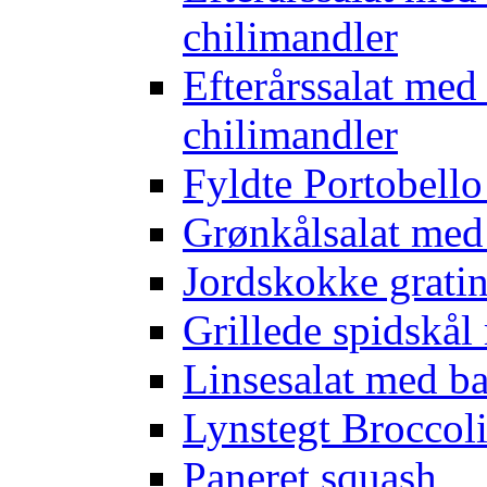
chilimandler
Efterårssalat med
chilimandler
Fyldte Portobell
Grønkålsalat med
Jordskokke grati
Grillede spidskål
Linsesalat med b
Lynstegt Broccol
Paneret squash