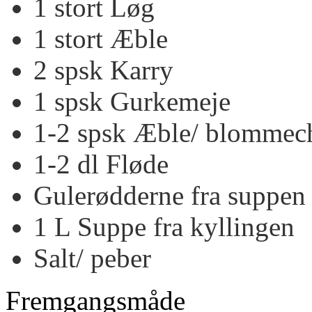
1
stort
Løg
1
stort
Æble
2
spsk
Karry
1
spsk
Gurkemeje
1-2
spsk
Æble/ blommec
1-2
dl
Fløde
Gulerødderne fra suppen
1
L
Suppe fra kyllingen
Salt/ peber
Fremgangsmåde