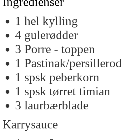
Ingredienser
1
hel
kylling
4
gulerødder
3
Porre - toppen
1
Pastinak/persillerod
1
spsk
peberkorn
1
spsk
tørret timian
3
laurbærblade
Karrysauce