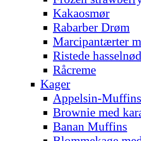
Kakaosmør
Rabarber Drøm
Marcipantærter 
Ristede hasselnød
Råcreme
Kager
Appelsin-Muffin
Brownie med kar
Banan Muffins
Blommekage med