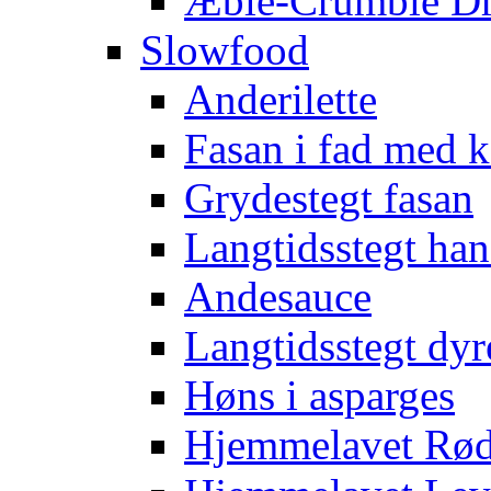
Æble-Crumble D
Slowfood
Anderilette
Fasan i fad med
Grydestegt fasan
Langtidsstegt han
Andesauce
Langtidsstegt dyr
Høns i asparges
Hjemmelavet Rød