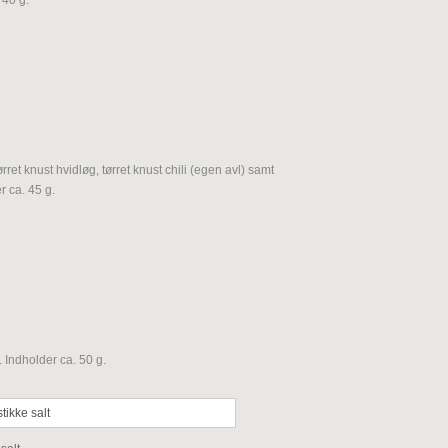
rret knust hvidløg, tørret knust chili (egen avl) samt
r ca. 45 g.
 Indholder ca. 50 g.