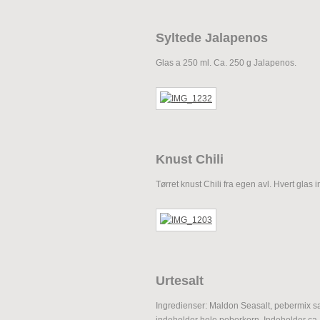
Syltede Jalapenos
Glas a 250 ml. Ca. 250 g Jalapenos.
Knust Chili
Tørret knust Chili fra egen avl. Hvert glas 
Urtesalt
Ingredienser: Maldon Seasalt, pebermix sa
indeholder hele peberkorn. Indeholder ca.