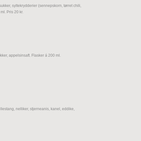
ukker, syltekrydderier (sennepskorn, tørret chili,
ml. Pris 20 kr.
kker, appelsinsaft. Flasker á 200 ml.
estang, nelliker, stjerneanis, kanel, eddike,