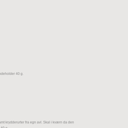
indeholder 40 g.
mt krydderurter fra egn avl. Skal i kværn da den
 40 g.