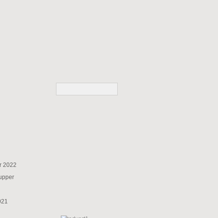
r 2022
supper
021