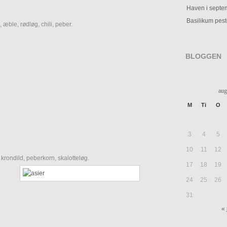
Haven i septe
Basilikum pes
æble, rødløg, chili, peber.
BLOGGEN
aug
M
Ti
O
3
4
5
10
11
12
krondild, peberkorn, skalotteløg.
17
18
19
24
25
26
31
« 