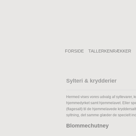
FORSIDE
TALLERKENRÆKKER
Sylteri & krydderier
Hermed vises vores udvalg af syltevarer, kr
hjemmedyrket samt hjemmelavet. Eller speci
(flagesalt) til de hjemmelavede kryddersalte
syltning, det samme glæder de specielt in
Blommechutney