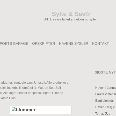
Sylte & Sav©
Alt i kreative tallerkenrækker og sylteri
POETS GARAGE
OPSKRIFTER
HAVENS SYSLER
KONTAKT
SIDSTE NYT
ydderier, frugtgelé samt Urtesalt. Alle produkter er
Haven i Janua
elt indkøbt til formålet fx. Maldon Sea Salt
. Alle ingredienser er specialt egnet til netop
Lækre vinter 
dkøbte Glas.
Bagt blomkål
Haven i maj 2
Tema: JUL