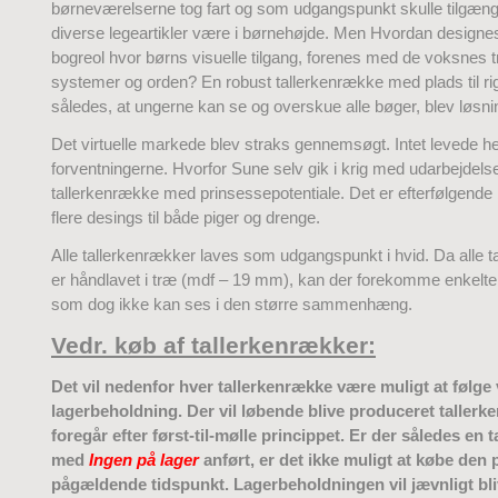
børneværelserne tog fart og som udgangspunkt skulle tilgæng
diverse legeartikler være i børnehøjde. Men Hvordan designe
bogreol hvor børns visuelle tilgang, forenes med de voksnes tr
systemer og orden? En robust tallerkenrække med plads til ri
således, at ungerne kan se og overskue alle bøger, blev løsni
Det virtuelle markede blev straks gennemsøgt. Intet levede helt
forventningerne. Hvorfor Sune selv gik i krig med udarbejdels
tallerkenrække med prinsessepotentiale. Det er efterfølgende b
flere desings til både piger og drenge.
Alle tallerkenrækker laves som udgangspunkt i hvid. Da alle 
er håndlavet i træ (mdf – 19 mm), kan der forekomme enkelt
som dog ikke kan ses i den større sammenhæng.
Vedr. køb af tallerkenrækker:
Det vil nedenfor hver tallerkenrække være muligt at følge
lagerbeholdning. Der vil løbende blive produceret tallerk
foregår efter først-til-mølle princippet. Er der således en
med
Ingen på lager
anført, er det ikke muligt at købe den 
pågældende tidspunkt. Lagerbeholdningen vil jævnligt bli