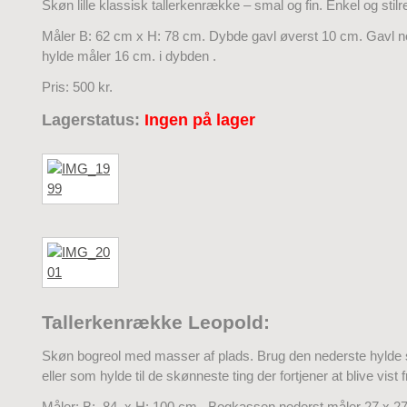
Skøn lille klassisk tallerkenrække – smal og fin. Enkel og stilr
Måler B: 62 cm x H: 78 cm. Dybde gavl øverst 10 cm. Gavl n
hylde måler 16 cm. i dybden .
Pris: 500 kr.
Lagerstatus:
Ingen på lager
Tallerkenrække Leopold:
Skøn bogreol med masser af plads. Brug den nederste hyld
eller som hylde til de skønneste ting der fortjener at blive vist 
Måler: B: 84 x H: 100 cm . Bogkassen nederst måler 27 x 2