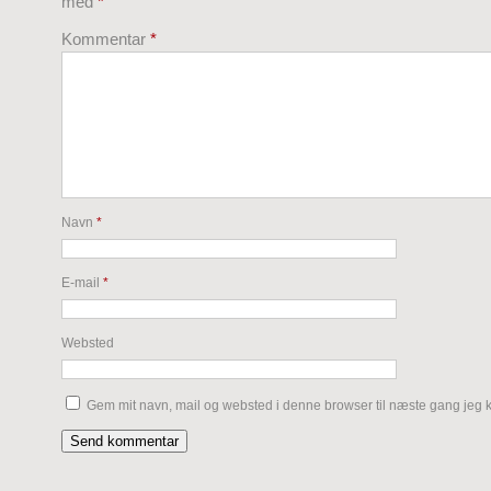
med
*
Kommentar
*
Navn
*
E-mail
*
Websted
Gem mit navn, mail og websted i denne browser til næste gang jeg