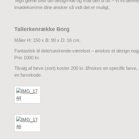
Tegn gerne selv din design-idé og mail den til os – vi vil dereft
imødekomme dine ønsker så vidt det er muligt.
Tallerkenrække Borg
Måler H: 150 x B: 90 x D: 16 cm.
Fantastisk til dele/søskende-værelset – ønskes et design noget
Pris 1000 kr.
Tilvalg af farve (sort) koster 200 kr. Ønskes en specifik farve, 
en farvekode.