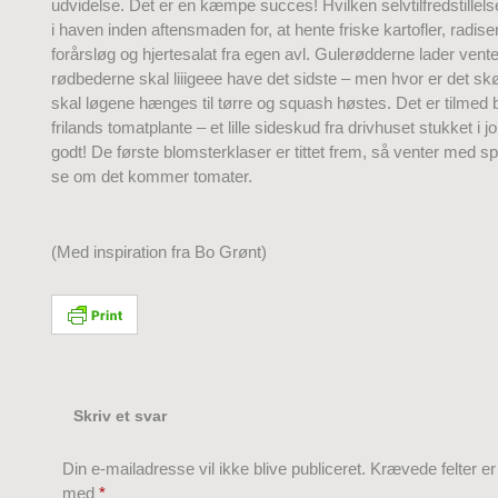
udvidelse. Det er en kæmpe succes! Hvilken selvtilfredstillels
i haven inden aftensmaden for, at hente friske kartofler, radiser
forårsløg og hjertesalat fra egen avl. Gulerødderne lader vent
rødbederne skal liiigeee have det sidste – men hvor er det sk
skal løgene hænges til tørre og squash høstes. Det er tilmed bl
frilands tomatplante – et lille sideskud fra drivhuset stukket i 
godt! De første blomsterklaser er tittet frem, så venter med sp
se om det kommer tomater.
(Med inspiration fra Bo Grønt)
Skriv et svar
Din e-mailadresse vil ikke blive publiceret.
Krævede felter e
med
*