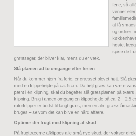
ferie, så al
venner eller
familiemed
at få smags
og ordner m
køkkenhave.
høste, lægg
spise de fru
grøntsager, der bliver klar, mens du er væk.
Slå plænen ad to omgange efter ferien
Når du kommer hjem fra ferie, er græsset blevet højt. Slå pl
med en klippehøjde på ca. 5 cm. Da højt græs kan være vanske
pænt i én klipning, skal du bagefter slå græsplænen på tværs 
klipning. Brug i anden omgang en klippehøjde på ca. 2 – 2.5 c
rotorklipper er bedst til langt græs, men en alm græsslåmask
bruges – selvom det kan blive en hård affære.
Optimer din frugt med klipning af skud
På frugttræerne afklippes alle små nye skud, der vokser dir