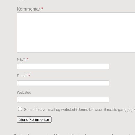
Kommentar
*
Navn
*
E-mail
*
Websted
Gem mit navn, mail og websted i denne browser til næste gang jeg