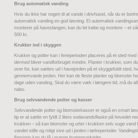
Brug automatisk vanding
Hvis du ikke har nogen til at vande i drivhuset, når du er bortre
automatisk vanding en god løsning. Et automatisk vandingsa
monterer på haveslangen, kan du let købe og montere – et så
500 kr.
Krukker ind i skyggen
Krukker og potter kan i ferieperioden placeres på et sted med
dermed bliver vandforbruget mindre. Planter i krukker, som du
over for, kan sættes ud i havejorden på et skyggefuldt sted, h
gennemvæde jorden. Her kan de fleste planter og blomster hold
dage uden vanding. Skal du være væk i længere tid, må du all
nabo.
Brug selvvandende potter og kasser
Selvvandende potter og blomsterkasser er også en smart løsni
tip er at sætte en fyldt 2 liters sodavandsflaske på hovedet ned
krukken – så kan blomster og urter i krukken selv suge vand f
vandet stille og roligt sive ud i jorden i tørkeperioder. Vanding
flamingo kan du få i mange byggemarkeder.