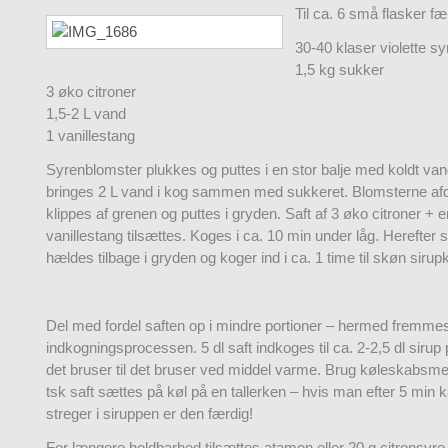
Til ca. 6 små flasker fæ
30-40 klaser violette sy
1,5 kg sukker
3 øko citroner
1,5-2 L vand
1 vanillestang
Syrenblomster plukkes og puttes i en stor balje med koldt van
bringes 2 L vand i kog sammen med sukkeret. Blomsterne afd
klippes af grenen og puttes i gryden. Saft af 3 øko citroner + 
vanillestang tilsættes. Koges i ca. 10 min under låg. Herefter s
hældes tilbage i gryden og koger ind i ca. 1 time til skøn sirup
Del med fordel saften op i mindre portioner – hermed fremme
indkogningsprocessen. 5 dl saft indkoges til ca. 2-2,5 dl sirup 
det bruser til det bruser ved middel varme. Brug køleskabsm
tsk saft sættes på køl på en tallerken – hvis man efter 5 min
streger i siruppen er den færdig!
For længere holdbarhed tilsættes atamon eller 20 g citronsyre 