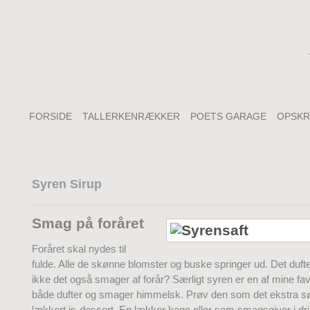
FORSIDE
TALLERKENRÆKKER
POETS GARAGE
OPSKR
Syren Sirup
Smag på foråret
Foråret skal nydes til
fulde. Alle de skønne blomster og buske springer ud. Det dufte
ikke det også smager af forår? Særligt syren er en af mine fav
både dufter og smager himmelsk. Prøv den som det ekstra søde
lækkert is-dessert. En lækker kage eller som smagsgiver i dr