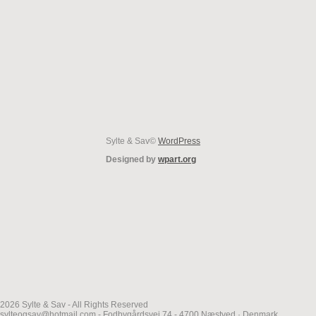
Sylte & Sav©
WordPress
Designed by
wpart.org
2026 Sylte & Sav - All Rights Reserved
sylteogsav@hotmail.com - Fodbygårdsvej 74 - 4700 Næstved · Denmark