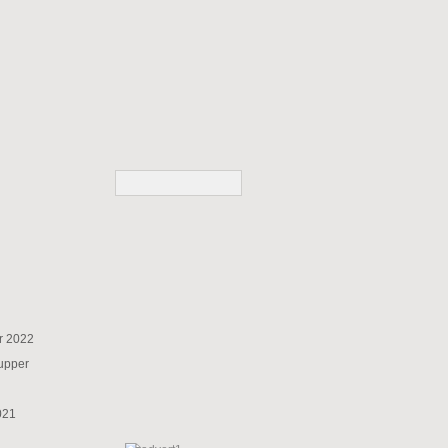
r 2022
supper
021