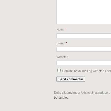
Navn
*
E-mail
*
Websted
Gem mit navn, mail og websted i de
Dette site anvender Akismet til at reducer
behandlet
.