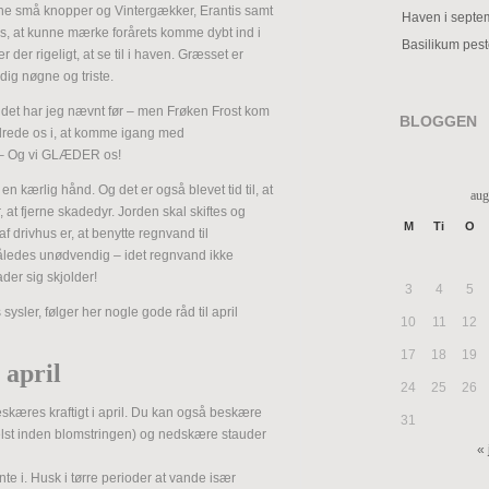
fine små knopper og Vintergækker, Erantis samt
Haven i septe
ynes, at kunne mærke forårets komme dybt ind i
Basilikum pes
er rigeligt, at se til i haven. Græsset er
adig nøgne og triste.
 det har jeg nævnt før – men Frøken Frost kom
BLOGGEN
drede os i, at komme igang med
 – Og vi GLÆDER os!
 kærlig hånd. Og det er også blevet tid til, at
aug
, at fjerne skadedyr. Jorden skal skiftes og
M
Ti
O
k af drivhus er, at benytte regnvand til
 således unødvendig – idet regnvand ikke
der sig skjolder!
3
4
5
ysler, følger her nogle gode råd til april
10
11
12
17
18
19
 april
24
25
26
skæres kraftigt i april. Du kan også beskære
31
lst inden blomstringen) og nedskære stauder
« 
ante i. Husk i tørre perioder at vande især