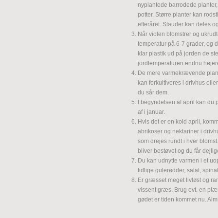
nyplantede barrodede planter, 
potter. Større planter kan rodsti
efteråret. Stauder kan deles og
Når violen blomstrer og ukrudte
temperatur på 6-7 grader, og 
klar plastik ud på jorden de st
jordtemperaturen endnu højer
De mere varmekrævende plant
kan forkultiveres i drivhus ell
du sår dem.
I begyndelsen af april kan du 
af i januar.
Hvis det er en kold april, komm
abrikoser og nektariner i drivh
som drejes rundt i hver bloms
bliver bestøvet og du får dejlig
Du kan udnytte varmen i et uop
tidlige gulerødder, salat, spina
Er græsset meget livløst og ramt
vissent græs. Brug evt. en plæ
gødet er tiden kommet nu. Alm