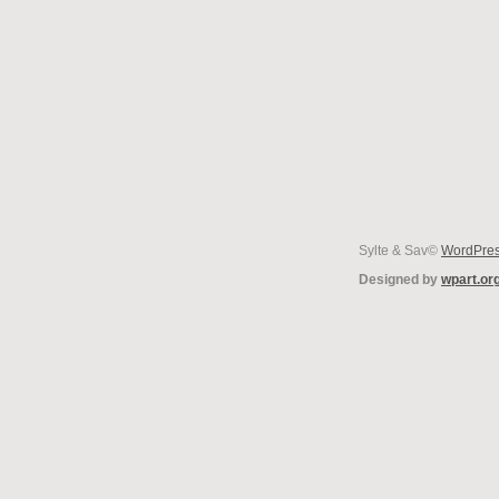
Sylte & Sav©
WordPre
Designed by
wpart.or