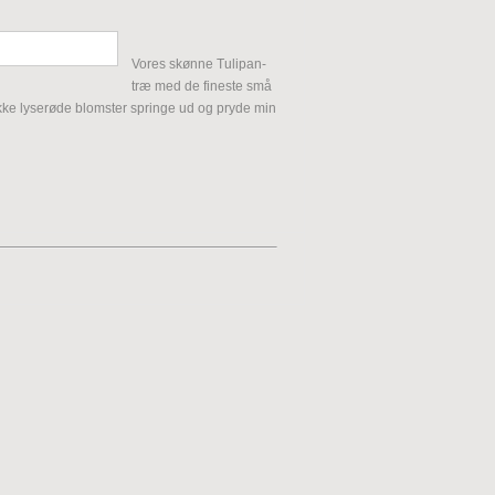
Vores skønne Tulipan-
træ med de fineste små
ukke lyserøde blomster springe ud og pryde min