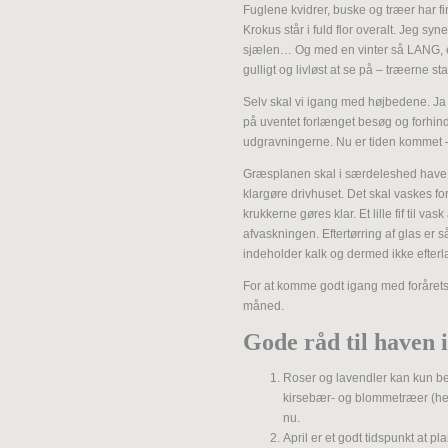
Fuglene kvidrer, buske og træer har 
Krokus står i fuld flor overalt. Jeg s
sjælen… Og med en vinter så LANG, er d
gulligt og livløst at se på – træerne st
Selv skal vi igang med højbedene. Ja
på uventet forlænget besøg og forhin
udgravningerne. Nu er tiden kommet
Græsplanen skal i særdeleshed have en
klargøre drivhuset. Det skal vaskes for
krukkerne gøres klar. Et lille fif til vas
afvaskningen. Eftertørring af glas er
indeholder kalk og dermed ikke efterla
For at komme godt igang med forårets s
måned.
Gode råd til haven i
Roser og lavendler kan kun be
kirsebær- og blommetræer (he
nu.
April er et godt tidspunkt at pl