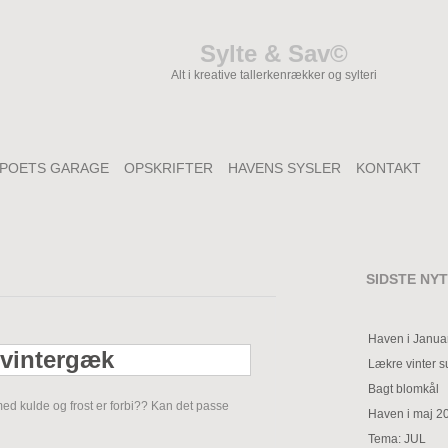
Sylte & Sav©
Alt i kreative tallerkenrækker og sylteri
POETS GARAGE
OPSKRIFTER
HAVENS SYSLER
KONTAKT
SIDSTE NYT
Haven i Janua
Lækre vinter 
Bagt blomkål
d kulde og frost er forbi?? Kan det passe
Haven i maj 2
Tema: JUL