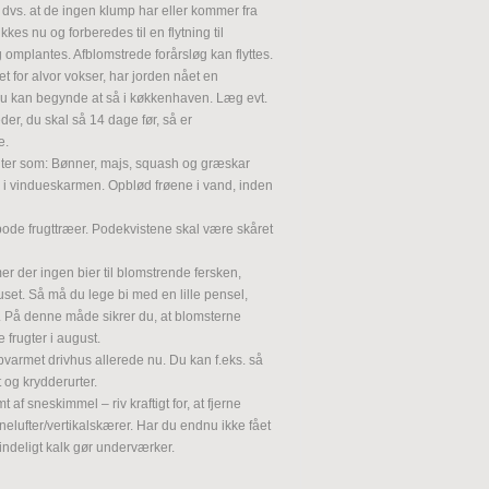
dvs. at de ingen klump har eller kommer fra
kkes nu og forberedes til en flytning til
 omplantes. Afblomstrede forårsløg kan flyttes.
t for alvor vokser, har jorden nået en
du kan begynde at så i køkkenhaven. Læg evt.
eder, du skal så 14 dage før, så er
e.
er som: Bønner, majs, squash og græskar
er i vindueskarmen. Opblød frøene i vand, inden
pode frugttræer. Podekvistene skal være skåret
er der ingen bier til blomstrende fersken,
uset. Så må du lege bi med en lille pensel,
t. På denne måde sikrer du, at blomsterne
e frugter i august.
varmet drivhus allerede nu. Du kan f.eks. så
t og krydderurter.
 af sneskimmel – riv kraftigt for, at fjerne
nelufter/vertikalskærer. Har du endnu ikke fået
indeligt kalk gør underværker.