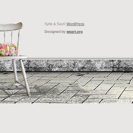
Sylte & Sav©
WordPress
Designed by
wpart.org
Switch to desktop version
2026 Sylte & Sav - All Rights Reserved
sylteogsav@hotmail.com - Fodbygårdsvej 74 - 4700 Næstved · Denmark