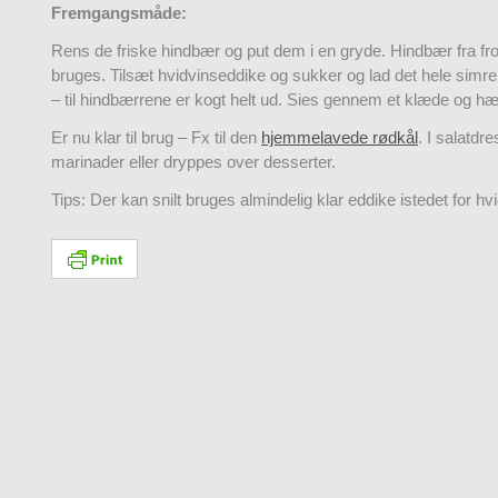
Fremgangsmåde:
Rens de friske hindbær og put dem i en gryde. Hindbær fra fr
bruges. Tilsæt hvidvinseddike og sukker og lad det hele simr
– til hindbærrene er kogt helt ud. Sies gennem et klæde og hæ
Er nu klar til brug – Fx til den
hjemmelavede rødkål
. I salatdre
marinader eller dryppes over desserter.
Tips: Der kan snilt bruges almindelig klar eddike istedet for hv