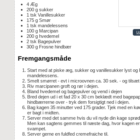
4
Æg
200
g
sukker
1
tsk
Vanillesukker
175
g
Smør
1
tsk
mandelessens
100
g
Marcipan
Ud
200
g
hvedemel
2
tsk
Bagepulver
300
g
Frosne hindbær
Fremgangsmåde
Start med at piske æg, sukker og vanillesukker lyst og luftigt. Tilsæt
mandelessens.
Smelt smørret - evt i microovnen ca. 30 sek. - og tilsæt
Riv marcipanen groft og rør i dejen.
Bland hvedemel og bagepulver og vend i dejen
Bred dejen ud i et fad 20 x 30 cm beklædt med bagepapir og fordel
hindbærrerne over - tryk dem forsigtigt ned i dejen.
Bag kagen 35 minutter ved 175 grader. Tjek med en kødnål om kagen
er bagt i midten.
Server med det samme hvis du vil nyde din kage sprød på toppen.
Men kan sagtens gemmes til næste dag, hvor kagen er
svampet.
Server gerne en fuldfed cremefraiche til.