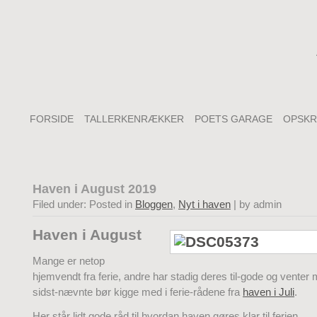
FORSIDE
TALLERKENRÆKKER
POETS GARAGE
OPSKR
Haven i August 2019
Filed under: Posted in
Bloggen
,
Nyt i haven
| by admin
Haven i August
Mange er netop
hjemvendt fra ferie, andre har stadig deres til-gode og vente
sidst-nævnte bør kigge med i ferie-rådene fra
haven i Juli
.
Her står lidt gode råd til hvordan haven gøres klar til ferien.