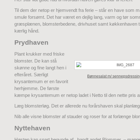
Til dem der netop er hjemvendt fra ferie – står en have som 
smule forsømt. Det har været en dejlig lang, varm og tør so
græsplænen, blomsterbedene, drivhuset samt køkkenhaven tr
kærlig hånd.
Prydhaven
Plant krukker med friske
blomster. De kan stå
skønne og fine langt hen i
efteråret. Særligt
Bønnesalat m/ sennepsdressi
krysantemum er en favorit
herhjemme. De første
kæmpe krysantemum er netop ladet i Netto til den nette pris af
Læg blomsterløg. Det er allerede nu forårshaven skal planlæ
Nib alle visne blomster af stauder og roser for at forlænge blo
Nyttehaven
Høsten kan snart begynde af, bandt andet Blommer – mange 