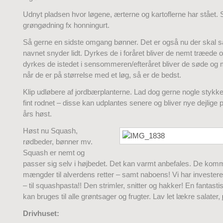
Udnyt pladsen hvor løgene, ærterne og kartoflerne har stået. 
grøngødning fx honningurt.
Så gerne en sidste omgang bønner. Det er også nu der skal s
navnet snyder lidt. Dyrkes de i foråret bliver de nemt træede
dyrkes de istedet i sensommeren/efteråret bliver de søde og
når de er på størrelse med et løg, så er de bedst.
Klip udløbere af jordbærplanterne. Lad dog gerne nogle stykk
fint rodnet – disse kan udplantes senere og bliver nye dejlige p
års høst.
Høst nu Squash,
rødbeder, bønner mv.
Squash er nemt og
passer sig selv i højbedet. Det kan varmt anbefales. De komme
mængder til alverdens retter – samt naboens! Vi har investeret
– til squashpasta!! Den strimler, snitter og hakker! En fantasti
kan bruges til alle grøntsager og frugter. Lav let lækre salater,
Drivhuset: