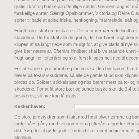
gratis i krat og buske på offentlige steder. Gennem august 
forskellige sorter. Særligt Opalblommer, Victoria og Reine Clau
sorter til både at spise friske, henkogning, marmelade, saft og
Frugtbuske skal nu beskæres. De sommerbærende hindbær b
skuddene. Derfor skal alle de grene, der har båret frugt denn
klippes af så langt nede som muligt for, at give plads til nye s
give bær næste år. Efterårs hindbær skal blive stående urørt 
frugt langt ind i efteråret og skal først klippes helt ned til dece
For at kunne styre brombærplanten skal den beskæres hvert
bærer på to-års-skuddene, så alle de gamle skud skal klippes
bindes op. Solbær, stikkelsbær og ribs bærer mest på to- og t
skuddene. For at få store bær og sunde buske skal de 3-4 æl
beskæres, så nye kan få plads.
Køkkenhaven:
De store jordstykker som i takt med høst bliver tomme og ba
fordel såes påny med sensommer og efterårs afgrøder. Radiser
dild. Sørg for at gøde godt – jorden bliver nemt udpint ved 2. 
afgrøder!