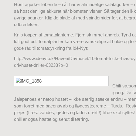
Høst agurker løbende – i år har vi almindelige salatagurker – de
så høst den lige akkurat når blomsten visner. Så tager den ik
øvrige agurker. Klip de blade af med spindemider for, at begr
udbredelsen.
Knib toppen af tomatplanterne. Fjern skimmel-angreb. Tynd ud
luft godt ud. Tomatplanter kan være vanskelige at holde og tol
gode råd til tomatdyrkning fra Idé-Nyt:
http://www.idenyt.dk/Haven/Drivhuset/10-tomat-tricks-hvis-dy
drivhuset-driller-63233?p=0
Chili-sæsone
igang. De fø
Jalapenoes er netop høstet – ikke særlig stærke endnu – me
som forret med baconsvøb og flødeostecreme – Turds. Rest
plejes (Læs: vandes, gødes og lades urørt!!) til de skal syltes
chili er også høstet og sendt til tørring.