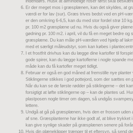
indendørs. Husk at almindelige roser først skal beskæres 
Er der meget mos i græsplænen, kan det skyldes, at 
værdi er for lav (sur). Græs trives bedst ved en pH-værd
er den omkring 6-6,5, kan du med stor fordel strø 10 kg.
pr. 100 m2 græsplæne ud nu. Hvis du også giver plæne
gødning pr. 100 m2. i april, vil du få en meget bedre o
græsplæne. Du kan måle pH-værdien ved hjælp af lakmu
med et særligt måleudstyr, som kan købes i plantecent
I et frostfrit drivhus kan du lægge dine kartofler til forspi
gode spirer, kan du lægge kartoflerne i nogle spande me
måde kan du få kartofler meget tidligt.
Februar er også en god måned at fremstille nye planter v
Stiklingerne stikkes i god pottejord, som der sættes en 
Når du kan se de første rødder på stiklingerne – det ka
forsigtigt at løfte stiklingerne op – kan de plantes ud. Hu
plastposen nogle timer om dagen, så undgås svamp
lettere.
Undgå at gå på græsplænen, hvis den er frossen uden
af sne. Græsplanterne har ikke godt af, at blive trykket i 
kan give synlige skader på græsplænen senere på forår
Hvis din plæneklipper trænger til et eftersyn, så send de