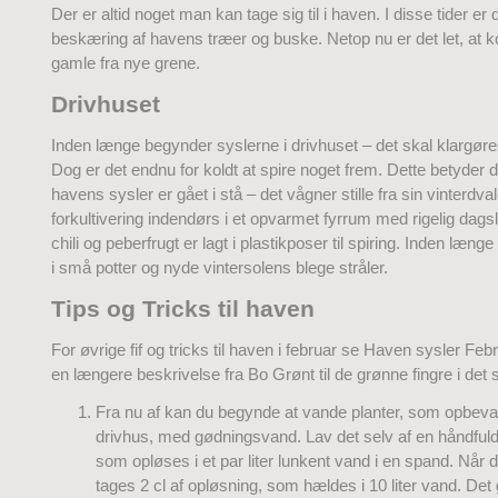
Der er altid noget man kan tage sig til i haven. I disse tider er d
beskæring af havens træer og buske. Netop nu er det let, at k
gamle fra nye grene.
Drivhuset
Inden længe begynder syslerne i drivhuset – det skal klargør
Dog er det endnu for koldt at spire noget frem. Dette betyder d
havens sysler er gået i stå – det vågner stille fra sin vinterdva
forkultivering indendørs i et opvarmet fyrrum med rigelig dags
chili og peberfrugt er lagt i plastikposer til spiring. Inden læng
i små potter og nyde vintersolens blege stråler.
Tips og Tricks til haven
For øvrige fif og tricks til haven i februar se Haven sysler Feb
en længere beskrivelse fra Bo Grønt til de grønne fingre i det 
Fra nu af kan du begynde at vande planter, som opbevar
drivhus, med gødningsvand. Lav det selv af en håndfu
som opløses i et par liter lunkent vand i en spand. Når de
tages 2 cl af opløsning, som hældes i 10 liter vand. Det 