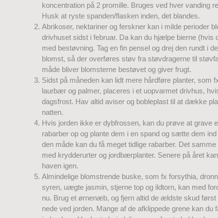
koncentration på 2 promille. Bruges ved hver vanding re
Husk at ryste spanden/flasken inden, det blandes.
Abrikoser, nektariner og ferskner kan i milde perioder bl
drivhuset sidst i februar. Da kan du hjælpe bierne (hvis 
med bestøvning. Tag en fin pensel og drej den rundt i 
blomst, så der overføres støv fra støvdragerne til støvf
måde bliver blomsterne bestøvet og giver frugt.
Sidst på måneden kan lidt mere hårdføre planter, som fx 
laurbær og palmer, placeres i et uopvarmet drivhus, hvis
dagsfrost. Hav altid aviser og bobleplast til at dække p
natten.
Hvis jorden ikke er dybfrossen, kan du prøve at grave en
rabarber op og plante dem i en spand og sætte dem ind 
den måde kan du få meget tidlige rabarber. Det samme
med krydderurter og jordbærplanter. Senere på året kan 
haven igen.
Almindelige blomstrende buske, som fx forsythia, dron
syren, uægte jasmin, stjerne top og ildtorn, kan med fo
nu. Brug et ørnenæb, og fjern altid de ældste skud først o
nede ved jorden. Mange af de afklippede grene kan du få