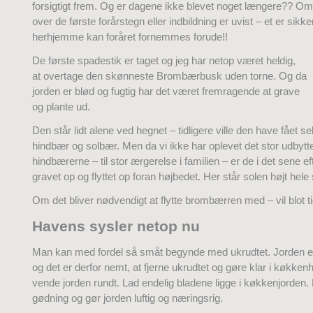
forsigtigt frem. Og er dagene ikke blevet noget længere?? Om
over de første forårstegn eller indbildning er uvist – et er sikker
herhjemme kan foråret fornemmes forude!!
De første spadestik er taget og jeg har netop været heldig,
at overtage den skønneste Brombærbusk uden torne. Og da
jorden er blød og fugtig har det været fremragende at grave
og plante ud.
Den står lidt alene ved hegnet – tidligere ville den have fået s
hindbær og solbær. Men da vi ikke har oplevet det stor udbytte
hindbærerne – til stor ærgerelse i familien – er de i det sene ef
gravet op og flyttet op foran højbedet. Her står solen højt he
Om det bliver nødvendigt at flytte brombærren med – vil blot t
Havens sysler netop nu
Man kan med fordel så småt begynde med ukrudtet. Jorden er
og det er derfor nemt, at fjerne ukrudtet og gøre klar i køkke
vende jorden rundt. Lad endelig bladene ligge i køkkenjorden.
gødning og gør jorden luftig og næringsrig.