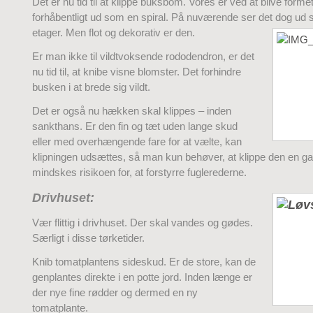
Det er nu tid til at klippe buksbom. Vores er ved at blive forme
forhåbentligt ud som en spiral. På nuværende ser det dog ud 
etager. Men flot og dekorativ er den.
Er man ikke til vildtvoksende rododendron, er det
nu tid til, at knibe visne blomster. Det forhindre
busken i at brede sig vildt.
Det er også nu hækken skal klippes – inden
sankthans. Er den fin og tæt uden lange skud
eller med overhængende fare for at vælte, kan
klipningen udsættes, så man kun behøver, at klippe den en 
mindskes risikoen for, at forstyrre fuglerederne.
Drivhuset:
Vær flittig i drivhuset. Der skal vandes og gødes.
Særligt i disse tørketider.
Knib tomatplantens sideskud. Er de store, kan de
genplantes direkte i en potte jord. Inden længe er
der nye fine rødder og dermed en ny
tomatplante.