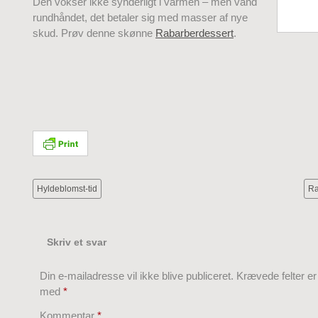
Den vokser ikke synderligt i varmen – men vand
rundhåndet, det betaler sig med masser af nye
skud. Prøv denne skønne
Rabarberdessert
.
Hyldeblomst-tid
Ra
Skriv et svar
Din e-mailadresse vil ikke blive publiceret.
Krævede felter e
med
*
Kommentar
*