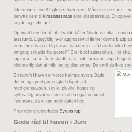
Ikke mindre end 8 fuglekirsebærtræer. Måske er de sure – me
benytte dem til
Kirsebærsnaps
eller kirsebærsirup. En oplev
snyde sig selv for!!
Og hvad blev der af, at skvalderkål er Nordens salat – endda 
året rundt. Ligegyldig hvor aggressivt vi fjerner denne bladpla
frem i hele haven. Og spises kan den jo – så hvorfor ikke beny
omgang skvalderkål-pesto?? Eller blot i salatskålen. Her sk
løgkarse, som i år er skudt frem i hele forhaven langs hegnet
vidunderlig duft af mild løg og ditto smag. Den må du ikke snyd
En favorit i haven er vores kæmpe syren. Både
duften og synet gør en glad i låget. Ud
med grensaksen, skylle, plukke, koges og
syltes. Og bevares – der skal da også en buket
indendørs, så vi kan nyde duften her.
Prøv denne anderledes
Syrensirup
.
Gode råd til haven i Juni