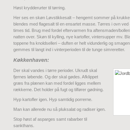
Høst krydderurter til tørring.
Her ses en skøn Løvstikkesalt – hengemt sommer på krukke! 
blendes med flagesalt til en ensartet masse. Tørres i ovn ved 
times tid. Brug med fordel eftervarmen fra aftensmaden/bolle
natten over. Skøn til kylling, nye kartofler, vintersupper mv. 
toppene fra knoldselleri – duften er helt vidunderlig og smage
gemmes til langt ind i vinterperioden til de tunge simreretter.
Køkkenhaven:
Der skal vandes i tørre perioder. Ukrudt skal
fjernes løbende. Og der skal gødes. Afklippet
græs fra plænen kan med fordel ligges mellem
rækkerne. Det holder på fugt og tilfører gødning.
Hyp kartofler igen. Hyp samtidig porrerne.
Man kan allerede nu så pluksalat og radiser igen.
Stop høst af asparges samt rabarber til
sankthans.