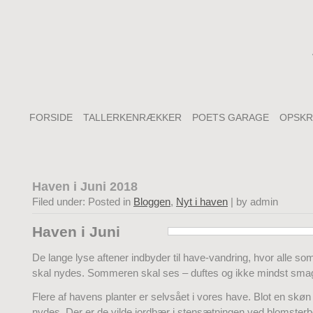
FORSIDE
TALLERKENRÆKKER
POETS GARAGE
OPSKR
Haven i Juni 2018
Filed under: Posted in
Bloggen
,
Nyt i haven
| by admin
Haven i Juni
De lange lyse aftener indbyder til have-vandring, hvor alle s
skal nydes. Sommeren skal ses – duftes og ikke mindst sma
Flere af havens planter er selvsået i vores have. Blot en skø
nydes. Der er de vilde jordbær i stensætningen ved blomsterb