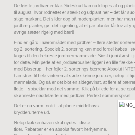
De første jordbær er klar. Sideskud kan nu klippes af og plante
til august, hvor rodnettet er stærkt og udplant her – det får succ
stige markant. Det slider dog på moderplanten, men har man r
jordbærplanter, gør det ingenting, at et par planter får lov at yn
øvrige sætter rigelig med bær!!
Find en gård i nærområdet med jordbær – flere steder sortere
og 2. sortering. Specielt 2. sortering kan med fordel købes i st
koges til den lækreste jordbærmarmelade. Sidst i juni /først i ju
for dette. Min perle af en jordbærpusher ligger i en lille flække
mod Bisserup – her fejler 2. sorterings bærrene Absolut INTE
hamstres til hele vinteren af søde skønne jordbær, netop til 
marmelade. Og så er det blot en sidegevinst, at flere af bærre
flotte – spiseklar med det samme. Klik på billede for at se opsk
skønneste nøddetærte med jordbær. Perfekt sommerspise!
Det er nu varmt nok til at plante middelhavs-
krydderurterne ud.
Netop køkkenhaven skal nydes i disse
tider. Rabarber er en absolut favorit herhjemme.