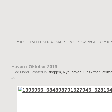
FORSIDE
TALLERKENRÆKKER
POETS GARAGE
OPSKR
Haven i Oktober 2019
Filed under: Posted in
Bloggen
,
Nyt i haven
,
Opskrifter
,
Perma
admin