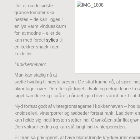
Det er nu de sidste
grønne tomater skal
høstes – de kan ligges i
en lys varm vindueskarm
for, at modne – eller de
kan med fordel
syltes
til
en lækker snack i den
kolde tid.
I køkkenhaven:
Man kan stadig nå at
sætte hvidløg til næste sæson. De skal kunne nå, at spire inde
alvor tager over. Derefter går løget i dvale og netop denne fros
løget kan dele sig i foråret, når det igen bliver varmt nok til at 
Nyd fortsat godt af vintergrøntsagerne i køkkenhaven – hos o
knoldselleri, vinterporrer og rødbeder fortsat rank. Lad dem en
kan holde sig indtil frosten sætter ind. Grønkålen står flot grø
Den vokser endnu og kan stå langt ind i vinterperioden.
Er man så priviligeret, at have blomstrende krydderurter endnu