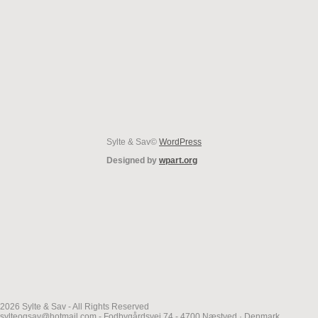
Sylte & Sav©
WordPress
Designed by
wpart.org
2026 Sylte & Sav - All Rights Reserved
sylteogsav@hotmail.com - Fodbygårdsvej 74 - 4700 Næstved · Denmark