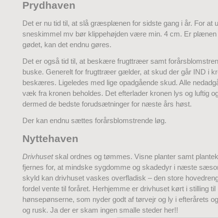
Prydhaven
Det er nu tid til, at slå græsplænen for sidste gang i år. For at
sneskimmel mv bør klippehøjden være min. 4 cm. Er plænen 
gødet, kan det endnu gøres.
Det er også tid til, at beskære frugttræer samt forårsblomstre
buske. Generelt for frugttræer gælder, at skud der går IND i k
beskæres. Ligeledes med lige opadgående skud. Alle nedad
væk fra kronen beholdes. Det efterlader kronen lys og luftig o
dermed de bedste forudsætninger for næste års høst.
Der kan endnu sættes forårsblomstrende løg.
Nyttehaven
Drivhuset
skal ordnes og tømmes. Visne planter samt plantek
fjernes for, at mindske sygdomme og skadedyr i næste sæso
skyld kan drivhuset vaskes overfladisk – den store hovedre
fordel vente til foråret. Herhjemme er drivhuset kørt i stilling til
hønsepønserne, som nyder godt af tørvejr og ly i efterårets o
og rusk. Ja der er skam ingen smalle steder her!!