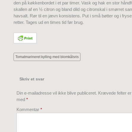
den på køkkenbordet i et par timer. Vask og hak en stor håndfu
skallen af en ½ citron og bland dild og citronskal i smørret s
havsalt. Rør til en jævn konsistens. Put i små bøtter og i fryser
retter. Tages ud en times tid før brug.
Tomatmarineret kylling med blomkålsris
Skriv et svar
Din e-mailadresse vil ikke blive publiceret.
Krævede felter e
med
*
Kommentar
*