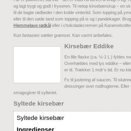
og lagt trygt og godt i fryseren. Til netop kirsebærsirup – en
til de bagte rødbeder i den kolde vintertid. Som topping på yme
eller til den søde tand som topping på is og i pandekager. Bru
Hjemmelave rødkål
eller i chokoladecremen på Karamelsnitte
Kun fantasien sætter grænser. Kan varmt anbefales.
Kirsebær Eddike
En lille flaske (ca. ½-1 L ) fyldes 
Overhældes med lys eddike – elle
er til. Trækker 1 mdr’s tid. Er nu klar
Fx til justering af saucen. Til skønn
dressinger over rodfrugterne. Elle
smagsgiver til sylteriet.
Syltede kirsebær
Syltede kirsebær
Ingredienser