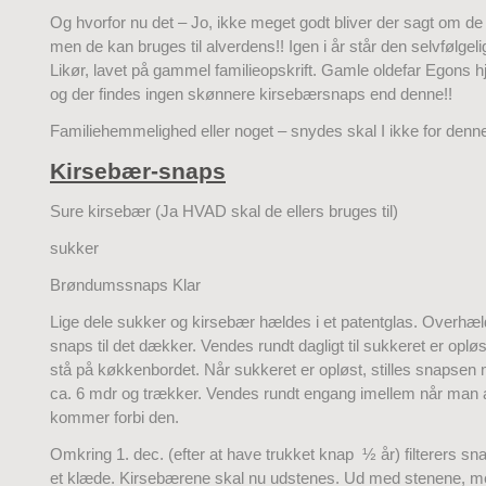
Og hvorfor nu det – Jo, ikke meget godt bliver der sagt om de
men de kan bruges til alverdens!! Igen i år står den selvfølgel
Likør, lavet på gammel familieopskrift. Gamle oldefar Egons
og der findes ingen skønnere kirsebærsnaps end denne!!
Familiehemmelighed eller noget – snydes skal I ikke for denn
Kirsebær-snaps
Sure kirsebær (Ja HVAD skal de ellers bruges til)
sukker
Brøndumssnaps Klar
Lige dele sukker og kirsebær hældes i et patentglas. Overhæ
snaps til det dækker. Vendes rundt dagligt til sukkeret er oplø
stå på køkkenbordet. Når sukkeret er opløst, stilles snapsen 
ca. 6 mdr og trækker. Vendes rundt engang imellem når man a
kommer forbi den.
Omkring 1. dec. (efter at have trukket knap ½ år) filterers 
et klæde. Kirsebærene skal nu udstenes. Ud med stenene, m