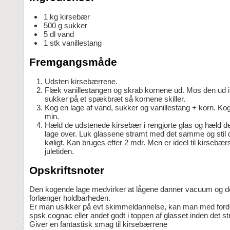
1
kg
kirsebær
500
g
sukker
5
dl
vand
1
stk
vanillestang
Fremgangsmåde
Udsten kirsebærrene.
Flæk vanillestangen og skrab kornene ud. Mos den ud i en spsk
sukker på et spækbræt så kornene skiller.
Kog en lage af vand, sukker og vanillestang + korn. Koges ca. 10
min.
Hæld de udstenede kirsebær i rengjorte glas og hæld den kogende
lage over. Luk glassene stramt med det samme og stil
køligt. Kan bruges efter 2 mdr. Men er ideel til kirsebær
juletiden.
Opskriftsnoter
Den kogende lage medvirker at lågene danner vacuum og dermed
forlænger holdbarheden.
Er man usikker på evt skimmeldannelse, kan man med fordel hælde 1-2
spsk cognac eller andet godt i toppen af glasset inden det st
Giver en fantastisk smag til kirsebærrene