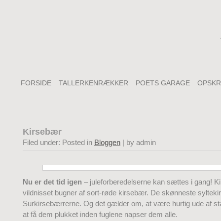
FORSIDE
TALLERKENRÆKKER
POETS GARAGE
OPSKR
Kirsebær
Filed under: Posted in
Bloggen
| by admin
Nu er det tid igen
– juleforberedelserne kan sættes i gang! K
vildnisset bugner af sort-røde kirsebær. De skønneste sylteki
Surkirsebærrerne. Og det gælder om, at være hurtig ude af st
at få dem plukket inden fuglene napser dem alle.