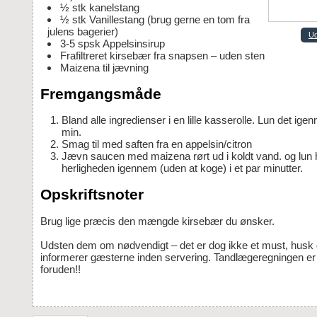
½
stk
kanelstang
½
stk
Vanillestang
(brug gerne en tom fra
julens bagerier)
Ud
3-5
spsk
Appelsinsirup
Frafiltreret kirsebær fra snapsen – uden sten
Maizena til jævning
Fremgangsmåde
Bland alle ingredienser i en lille kasserolle. Lun det igennem ca. 5-10
min.
Smag til med saften fra en appelsin/citron
Jævn saucen med maizena rørt ud i koldt vand. og lun hele
herligheden igennem (uden at koge) i et par minutter.
Opskriftsnoter
Brug lige præcis den mængde kirsebær du ønsker.
Udsten dem om nødvendigt – det er dog ikke et must, husk dog at
informerer gæsterne inden servering. Tandlægeregningen er v
foruden!!