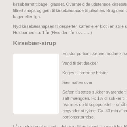
kirsebærret tilbage i glasset. Overhæld de udstenede kirsebær
filtrert snaps og gem til kirsebærsauce til juleaften. Brug dem 
kager eller lign.
Nyd kirsebærsnapsen til desserter, kaffen eller blot i en stille 
Holdbarhed ca. 1 år (Hvis den får lov…….)
Kirsebær-sirup
En stor portion skønne modne kir
Vand til det dækker
Koges til bærrene brister
Sies natten over
Saften tilsættes sukker svarende ti
saft mængden. Fx 1½ dl sukker til 3
Varmes op til kogepunktet – småbob
begynder at tykne. Ca. 40 min afh
portionsstørrelse.
I år er plukkeriet sat ind – det er indtil nu blevet til knap 5 kg.