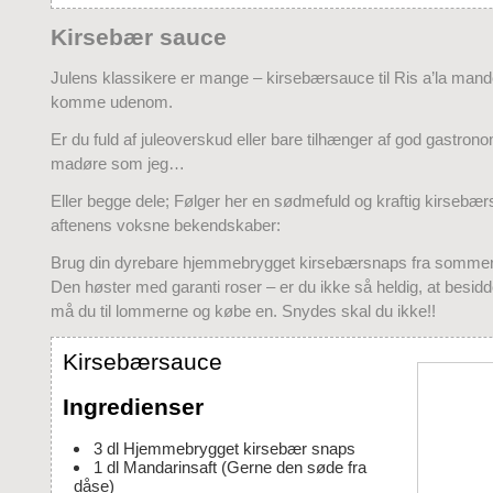
Kirsebær sauce
Julens klassikere er mange – kirsebærsauce til Ris a’la manden
komme udenom.
Er du fuld af juleoverskud eller bare tilhænger af god gastrono
madøre som jeg…
Eller begge dele; Følger her en sødmefuld og kraftig kirsebærs
aftenens voksne bekendskaber:
Brug din dyrebare hjemmebrygget kirsebærsnaps fra somm
Den høster med garanti roser – er du ikke så heldig, at besidd
må du til lommerne og købe en. Snydes skal du ikke!!
Kirsebærsauce
Ingredienser
3
dl
Hjemmebrygget kirsebær snaps
1
dl
Mandarinsaft
(Gerne den søde fra
dåse)