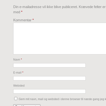
Din e-mailadresse vil ikke blive publiceret.
Krævede felter e
med
*
Kommentar
*
Navn
*
E-mail
*
Websted
Gem mit navn, mail og websted i denne browser til næste gang jeg