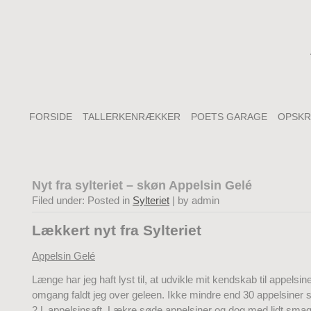
FORSIDE
TALLERKENRÆKKER
POETS GARAGE
OPSKR
Nyt fra sylteriet – skøn Appelsin Gelé
Filed under: Posted in
Sylteriet
| by admin
Lækkert nyt fra Sylteriet
Appelsin Gelé
Længe har jeg haft lyst til, at udvikle mit kendskab til appelsin
omgang faldt jeg over geleen. Ikke mindre end 30 appelsiner sku
2 L appelsinsaft. Lækre søde appelsiner og dog med lidt smag