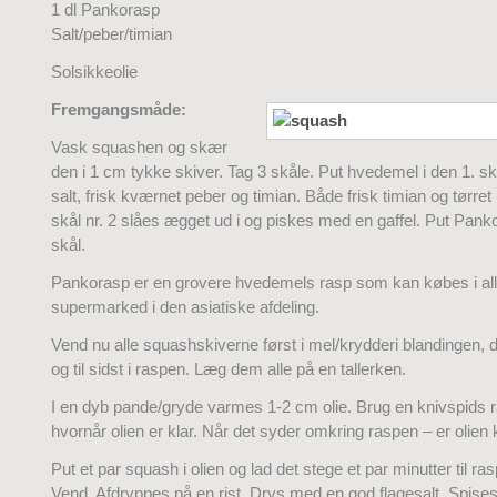
1 dl Pankorasp
Salt/peber/timian
Solsikkeolie
Fremgangsmåde:
Vask squashen og skær
den i 1 cm tykke skiver. Tag 3 skåle. Put hvedemel i den 1. s
salt, frisk kværnet peber og timian. Både frisk timian og tørret
skål nr. 2 slåes ægget ud i og piskes med en gaffel. Put Panko
skål.
Pankorasp er en grovere hvedemels rasp som kan købes i all
supermarked i den asiatiske afdeling.
Vend nu alle squashskiverne først i mel/krydderi blandingen,
og til sidst i raspen. Læg dem alle på en tallerken.
I en dyb pande/gryde varmes 1-2 cm olie. Brug en knivspids ras
hvornår olien er klar. Når det syder omkring raspen – er olien kl
Put et par squash i olien og lad det stege et par minutter til ra
Vend. Afdryppes på en rist. Drys med en god flagesalt. Spises