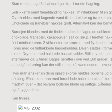
Start med at tage 3 dl af surdejen fra til næste bagning.
Solsikkefrø samt flageblanding hakkes i minihakkeren til en g
Overhældes med kogende vand til det dækker og trækker ca. 
Chokolade og tranebær hakkes groft. Alternativt kan der benyt
Surdejen blandes med de findelte udblødte flager, de udblødte
chokolade, tranebær, kakaopulver, salt og sirup. Herefter ha
fint i minihakkeren. 2 silikoneforme smøres med flydende smør e
Fores med de finthakkede hasselnødder. Dejen sættes i for
skeer. Drysses med hakkede hasselnødder. Stilles ved stuet
efterhæver ca. 2 timer. Bages herefter i ovn ved 160 grader i 
at undgå udtørring kan der stilles en skål vand nederst i ovnen
Hvis man ønsker en dejlig sprød skorpe hældes bollerne ud på e
afkøling. Ellers kan man med fordel lade bollerne køle af i for
madfilm over – det bevarer bollerne bløde og saftige. Sålede
også tygge dem.
Kan fryses.