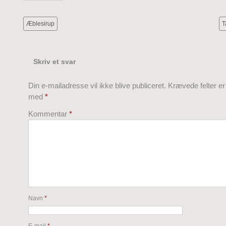
Æblesirup
T
Skriv et svar
Din e-mailadresse vil ikke blive publiceret.
Krævede felter e
med
*
Kommentar
*
Navn
*