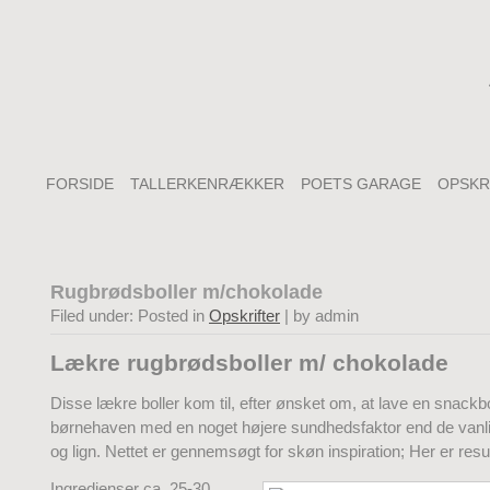
FORSIDE
TALLERKENRÆKKER
POETS GARAGE
OPSKR
Rugbrødsboller m/chokolade
Filed under: Posted in
Opskrifter
| by admin
Lækre rugbrødsboller m/ chokolade
Disse lækre boller kom til, efter ønsket om, at lave en snackbol
børnehaven med en noget højere sundhedsfaktor end de vanli
og lign. Nettet er gennemsøgt for skøn inspiration; Her er resul
Ingredienser ca. 25-30