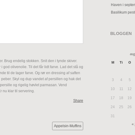
Haven i septe
Basilikum pes
BLOGGEN
aug
. Brug endelig stokken. Snit den i tynde skiver.
M
Ti
O
god olivenolie. Til det får lidt farve. Lad det stå og
ande til de tager farve. Og rør en dressing af saften
og peber. Skyl og dup vandet af persillen og hak det
3
4
5
persille og rigelig høvlet parmasan. Vend
10
11
12
nu klar til servering.
17
18
19
Share
24
25
26
31
« 
Appelsin-Muffins