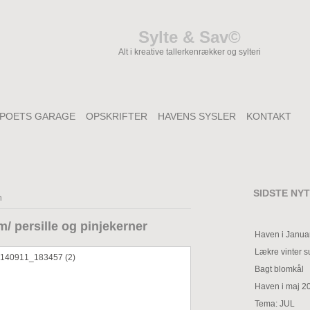
Sylte & Sav©
Alt i kreative tallerkenrækker og sylteri
POETS GARAGE
OPSKRIFTER
HAVENS SYSLER
KONTAKT
SIDSTE NYT
n
/ persille og pinjekerner
Haven i Janua
Lækre vinter 
Bagt blomkål
Haven i maj 2
Tema: JUL