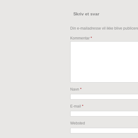
Skriv et svar
Din e-mailadresse vil ikke blive publicere
Kommentar
*
Navn
*
E-mail
*
Websted