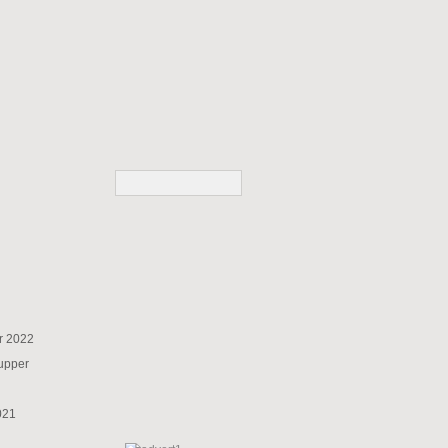
r 2022
supper
021