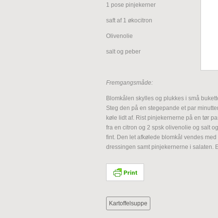
1 pose pinjekerner
saft af 1 økocitron
Olivenolie
salt og peber
Fremgangsmåde:
Blomkålen skylles og plukkes i små buketter
Steg den på en stegepande et par minutter i 
køle lidt af. Rist pinjekernerne på en tør p
fra en citron og 2 spsk olivenolie og salt 
fint. Den let afkølede blomkål vendes med 
dressingen samt pinjekernerne i salaten. Er 
Kartoffelsuppe