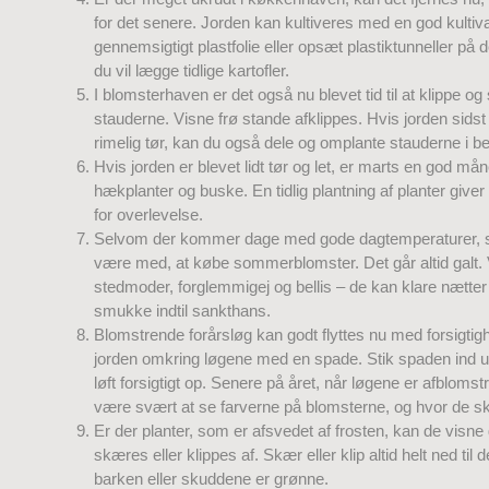
for det senere. Jorden kan kultiveres med en god kultiva
gennemsigtigt plastfolie eller opsæt plastiktunneller på 
du vil lægge tidlige kartofler.
I blomsterhaven er det også nu blevet tid til at klippe og
stauderne. Visne frø stande afklippes. Hvis jorden sid
rimelig tør, kan du også dele og omplante stauderne i b
Hvis jorden er blevet lidt tør og let, er marts en god mån
hækplanter og buske. En tidlig plantning af planter give
for overlevelse.
Selvom der kommer dage med gode dagtemperaturer, så
være med, at købe sommerblomster. Det går altid galt. 
stedmoder, forglemmigej og bellis – de kan klare nætter
smukke indtil sankthans.
Blomstrende forårsløg kan godt flyttes nu med forsigtigh
jorden omkring løgene med en spade. Stik spaden ind 
løft forsigtigt op. Senere på året, når løgene er afblomst
være svært at se farverne på blomsterne, og hvor de ska
Er der planter, som er afsvedet af frosten, kan de visn
skæres eller klippes af. Skær eller klip altid helt ned til 
barken eller skuddene er grønne.