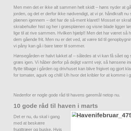
Men men det er ikke alt sammen helt skidt – høns nyder at gå
jorden, og det er derfor ikke nødvendigt, at vi pr. håndkraft nu ska
plænen igennem – det har de så-ment klaret!! Mosset er skrab
skrabehuller hist og her i græsplænen og visne blade ligger løs
lige til at rive sammen. Hvilken hjælp!! Men det har været så 
dem gående frit. Men nu er det ved, at være tid til genopbygni
vi påny kan gå i bare tæer til sommer.
Hønsegården er halvt lukket af – således at vi kan få sået og sp
græs igen. Vi håber derfor på dejligt varmt vejr, så hønsene 
flytte tilbage i gården og drivhuset kan blive frigivet og gjort kl
for tomater, agurk og chili! Uh hvor det kribler for at komme i 
Nedenfor er nogle gode råd til havens gøremål netop nu.
10 gode råd til haven i marts
Det er nu, du skal i gang
med at beskære
frugttræer og buske. Hvis