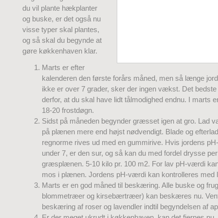
du vil plante hækplanter
og buske, er det også nu
visse typer skal plantes,
og så skal du begynde at
gøre køkkenhaven klar.
Marts er efter
kalenderen den første forårs måned, men så længe jor
ikke er over 7 grader, sker der ingen vækst. Det bedste 
derfor, at du skal have lidt tålmodighed endnu. I marts e
18-20 frostdøgn.
Sidst på måneden begynder græsset igen at gro. Lad v
på plænen mere end højst nødvendigt. Blade og efterla
regnorme rives ud med en gummirive. Hvis jordens pH
under 7, er den sur, og så kan du med fordel drysse per
græsplænen. 5-10 kilo pr. 100 m2. For lav pH-værdi kan 
mos i plænen. Jordens pH-værdi kan kontrolleres med 
Marts er en god måned til beskæring. Alle buske og frug
blommetræer og kirsebærtræer) kan beskæres nu. Vent
beskæring af roser og lavendler indtil begyndelsen af apr
Er der meget ukrudt i køkkenhaven, kan det fjernes nu, o