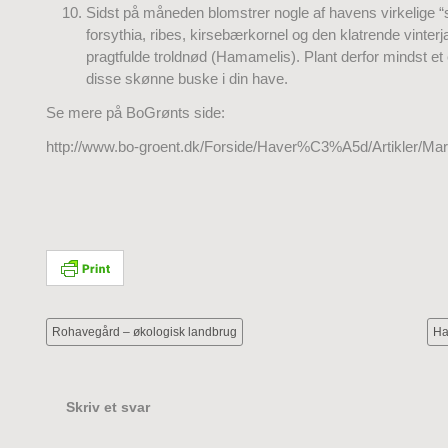
Sidst på måneden blomstrer nogle af havens virkelige 
forsythia, ribes, kirsebærkornel og den klatrende vinte
pragtfulde troldnød (Hamamelis). Plant derfor mindst et
disse skønne buske i din have.
Se mere på BoGrønts side:
http://www.bo-groent.dk/Forside/Haver%C3%A5d/Artikler/Mar
Rohavegård – økologisk landbrug
Ha
Skriv et svar