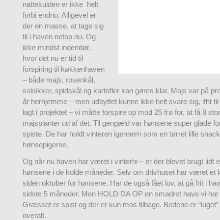
nattekulden er ikke helt
forbi endnu. Alligevel er
der en masse, at tage sig
til i haven netop nu. Og
ikke mindst indendør,
hvor det nu er tid til
forspiring til køkkenhaven
– både majs, rosenkål,
solsikker, spidskål og kartofler kan gøres klar. Majs var på 
år herhjemme – men udbyttet kunne ikke helt svare sig, ifht til 
lagt i projektet – vi måtte forspire op mod 25 frø for, at få 8 stor
majsplanter ud af det. Til gengæld var hønsene super glade fo
spiste. De har holdt vinteren igennem som en tørret lille snack 
hønsepigerne.
Og når nu haven har været i vinterhi – er der blevet brugt lidt e
hønsene i de kolde måneder. Selv om drivhuset har været et 
siden oktober for hønsene. Har de også fået lov, at gå frit i 
sidste 5 måneder. Men HOLD DA OP en smadret have vi har få
Græsset er spist og der er kun mos tilbage. Bedene er “luget
overalt.