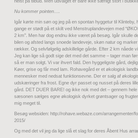
helst på tilbud. Men udvalget er bare ikke særligt stort i butikk
Nu kommer pointen….
Igår kørte min søn og jeg på en spontan hyggetur til Klinteby, h
gange er stødt på et skilt ved Menstruplandevejen med “
2 km”. Men har dog endnu ikke været på besøg. Igår skulle de
bilen og afsted langs snoede landeveje, skøn natur og marker 
rækker. Og selvfølgelig adskillelige gårde. Efter 2 km nåede vi
Jeg kan lige så godt sige det med det samme – tager man førs
så er man solgt. Vi var ihvert fald. Den hyggeligste gård, dejligt
Køer, grise og får med lam. Rohavegård er et økologisk landb
mennesker med nedsat funktionsevne. Der er salg af økologi
udskæringer fra frost. Egne dyr passet og nusset på deres lill
gård. DET DUER BARE! og ikke nok med det – gennem hele
sæsonen sælges egne økologisk dyrket grøntsager og frugter.
mig meget til.
Besøg websiden: http://rohave.webaze.com/arrangementer/f
2015/
Og med det vil jeg da lige slå et slag for deres Åbent Hus arr