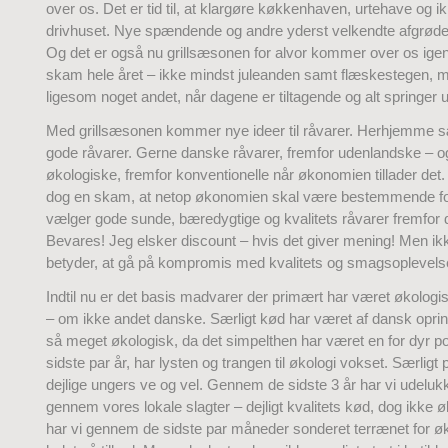
over os. Det er tid til, at klargøre køkkenhaven, urtehave og i
drivhuset. Nye spændende og andre yderst velkendte afgrøder
Og det er også nu grillsæsonen for alvor kommer over os igen. 
skam hele året – ikke mindst juleanden samt flæskestegen, m
ligesom noget andet, når dagene er tiltagende og alt springer 
Med grillsæsonen kommer nye ideer til råvarer. Herhjemme sæ
gode råvarer. Gerne danske råvarer, fremfor udenlandske – o
økologiske, fremfor konventionelle når økonomien tillader det.
dog en skam, at netop økonomien skal være bestemmende f
vælger gode sunde, bæredygtige og kvalitets råvarer fremfor 
Bevares! Jeg elsker discount – hvis det giver mening! Men ik
betyder, at gå på kompromis med kvalitets og smagsoplevels
Indtil nu er det basis madvarer der primært har været økolo
– om ikke andet danske. Særligt kød har været af dansk oprin
så meget økologisk, da det simpelthen har været en for dyr p
sidste par år, har lysten og trangen til økologi vokset. Særligt
dejlige ungers ve og vel. Gennem de sidste 3 år har vi udelu
gennem vores lokale slagter – dejligt kvalitets kød, dog ikke ø
har vi gennem de sidste par måneder sonderet terrænet for ø