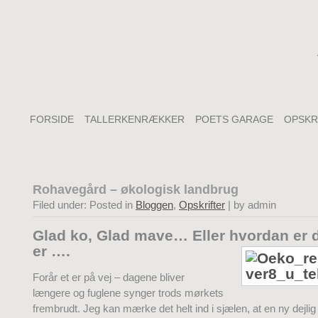
FORSIDE
TALLERKENRÆKKER
POETS GARAGE
OPSKR
Rohavegård – økologisk landbrug
Filed under: Posted in
Bloggen
,
Opskrifter
| by admin
Glad ko, Glad mave… Eller hvordan er d
er ….
Forår et er på vej – dagene bliver
længere og fuglene synger trods mørkets
frembrudt. Jeg kan mærke det helt ind i sjælen, at en ny dejli