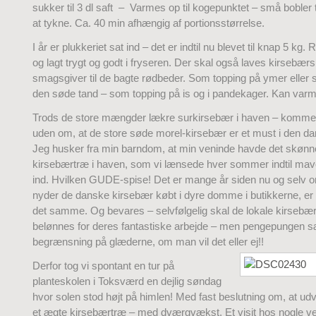
sukker til 3 dl saft – Varmes op til kogepunktet – små bobler 
at tykne. Ca. 40 min afhængig af portionsstørrelse.
I år er plukkeriet sat ind – det er indtil nu blevet til knap 5 kg.
og lagt trygt og godt i fryseren. Der skal også laves kirsebær
smagsgiver til de bagte rødbeder. Som topping på ymer eller sky
den søde tand – som topping på is og i pandekager. Kan varm
Trods de store mængder lækre surkirsebær i haven – komme
uden om, at de store søde morel-kirsebær er et must i den 
Jeg husker fra min barndom, at min veninde havde det skønn
kirsebærtræ i haven, som vi lænsede hver sommer indtil mav
ind. Hvilken GUDE-spise! Det er mange år siden nu og selv om
nyder de danske kirsebær købt i dyre domme i butikkerne, er 
det samme. Og bevares – selvfølgelig skal de lokale kirsebæ
belønnes for deres fantastiske arbejde – men pengepungen sæ
begrænsning på glæderne, om man vil det eller ej!!
Derfor tog vi spontant en tur på
planteskolen i Toksværd en dejlig søndag
hvor solen stod højt på himlen! Med fast beslutning om, at u
et ægte kirsebærtræ – med dværgvækst. Et visit hos nogle v