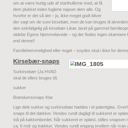
om at være hurtig ude af starthullerne med, at få
dem plukket inden fuglene napser dem alle. Og
hvorfor er det så det – jo, ikke meget godt bliver
der sagt om de sure kirsebær, men de kan bruges til alverdens!
den selvfølgelig på kirsebær-Likør, lavet på gammel familieop
oldefar Egons hjemmelavede – og der findes ingen skønnere
end denne!!
Familiehemmelighed eller noget – snydes skal i ikke for denn
Kirsebær-snaps
Surkirsebær (Ja HVAD
skal de ellers bruges til)
sukker
Brøndumssnaps Klar
Lige dele sukker og surkirsebær hældes i et patentglas. Ove
snaps til det dækker. Vendes rundt dagligt til sukkeret er oplø
stå på køkkenbordet. Når sukkeret er opløst, stilles snapsen 
ca. 6 mdr og trækker. Vendes rundt engang imellem når man a