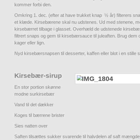
kommer forbi den.
Omkring 1. dec. (efter at have trukket knap ½ år) filterers 
et klæde. Kirsebærene skal nu udstenes. Ud med stenene, m
kirsebærret tilbage i glasset. Overhæld de udstenede kirsebær
filtrert snaps og gem til kirsebærsauce til juleaften. Brug dem 
kager eller lign.
Nyd kirsebærsnapsen til desserter, kaffen eller blot i en stille 
Kirsebær-sirup
En stor portion skønne
modne surkirsebær
Vand til det dækker
Koges til bærrene brister
Sies natten over
Saften tilsættes sukker svarende til halvdelen af saft mængde