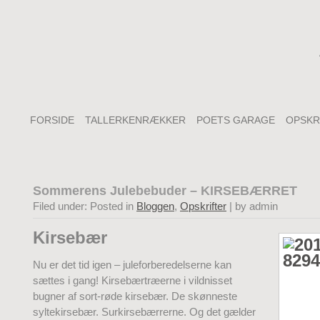
FORSIDE
TALLERKENRÆKKER
POETS GARAGE
OPSKR
Sommerens Julebebuder – KIRSEBÆRRET
Filed under: Posted in
Bloggen
,
Opskrifter
| by admin
Kirsebær
Nu er det tid igen – juleforberedelserne kan
sættes i gang! Kirsebærtræerne i vildnisset
bugner af sort-røde kirsebær. De skønneste
syltekirsebær. Surkirsebærrerne. Og det gælder