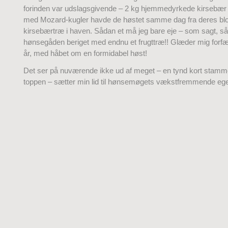
forinden var udslagsgivende – 2 kg hjemmedyrkede kirsebær 
med Mozard-kugler havde de høstet samme dag fra deres blot
kirsebærtræ i haven. Sådan et må jeg bare eje – som sagt, så 
hønsegåden beriget med endnu et frugttræ!! Glæder mig forfær
år, med håbet om en formidabel høst!
Det ser på nuværende ikke ud af meget – en tynd kort stamme
toppen – sætter min lid til hønsemøgets vækstfremmende eg