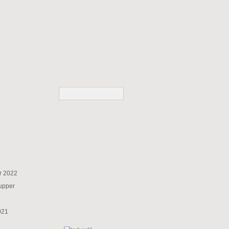
r 2022
supper
021