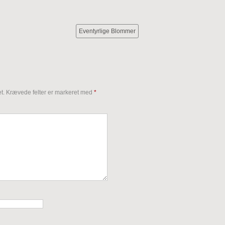
Eventyrlige Blommer
t.
Krævede felter er markeret med
*