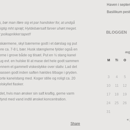
Haven i septe
Basilikum pes
ør man iføre sig et par handsker for, at undgå
igtig mht sprøjt; Hyldebærsaft farver uhørt meget.
BLOGGEN
polkaprikket tapet!!
skærmene, skyl bærrerne godt i et dørslag og put
ære ca. 7-8 L bær. Husk stænglerne fylder også en
aug
erne i grove både og tilsæt. Put en ½ stang kanel
M
Ti
O
rug evt. en hulske til at mase det hele godt sammen
ennem et gammelt viskestykke over stativ. Lad det
massen godt inden saften hældes tilbage i gryden.
3
4
5
rte kanelstang med. Koger stille og roligt ca. 20
skyllet flasker.
10
11
12
et, hvis man ønsker sin saft kraftig, gerne varm
17
18
19
rtynd med vand indtil ønsket koncentration.
24
25
26
31
« 
Share