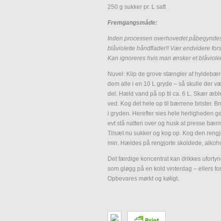
250 g sukker pr. L saft
Fremgangsmåde:
Inden processen overhovedet påbegyndes, b
blåviolette håndflader!! Vær endvidere fors
Kan ignoreres hvis man ønsker et blåviolet 
Nuvel: Klip de grove stængler af hyldebær
dem alle i en 10 L gryde – så skulle der v
del. Hæld vand på op til ca. 6 L. Skær æbl
ved. Kog det hele op til bærrene brister. B
i gryden. Herefter sies hele herligheden g
evt stå natten over og husk at presse bær
Tilsæt nu sukker og kog op. Kog den rengjo
min. Hældes på rengjorte skoldede, alkohol
Det færdige koncentrat kan drikkes ufortynd
som gløgg på en kold vinterdag – ellers fo
Opbevares mørkt og køligt.