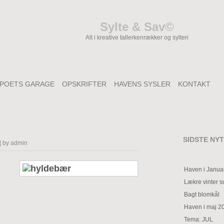
Sylte & Sav©
Alt i kreative tallerkenrækker og sylteri
POETS GARAGE
OPSKRIFTER
HAVENS SYSLER
KONTAKT
SIDSTE NYT
| by admin
Haven i Janua
Lækre vinter 
Bagt blomkål
Haven i maj 2
Tema: JUL