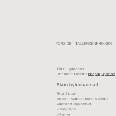
FORSIDE
TALLERKENRÆKKER
Tid til hyldebær
Filed under: Posted in
Bloggen
,
Opskrifter
Skøn hyldebærsaft
Til ca. 5 L saft
Masser af hyldebær (50-60 skærme)
Vand til det knap dækker
½ stang kanel
5-8 æbler