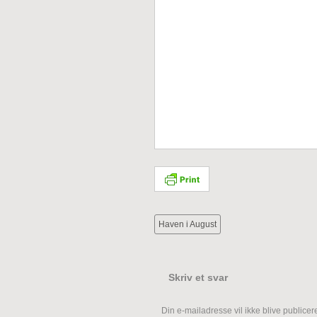
Haven i August
Skriv et svar
Din e-mailadresse vil ikke blive publicere