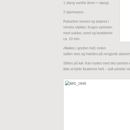
1 stang vanille (korn + stang)
2 stjerneanis
Rabarber renses og skæres i
mindre stykker. Koges sammen
med sukker, vand og krydderier
ca. 10 min.
Afkøles i gryden helt, inden
saften sies og hældes på rengjorte atamons
Stilles på køl. Kan nydes med det samme e
ikke at fylde flaskerne helt – saft udvider si