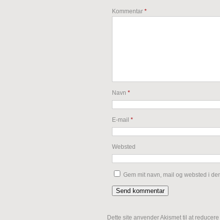
Kommentar
*
Navn
*
E-mail
*
Websted
Gem mit navn, mail og websted i de
Dette site anvender Akismet til at reducer