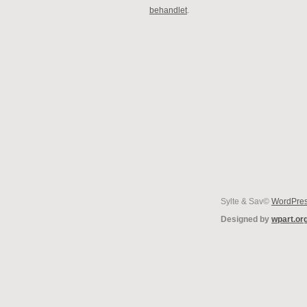
behandlet
.
Sylte & Sav©
WordPre
Designed by
wpart.or