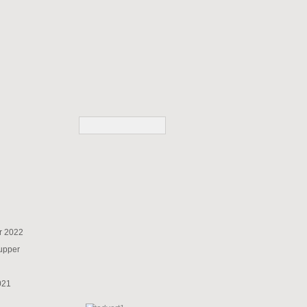
r 2022
supper
021