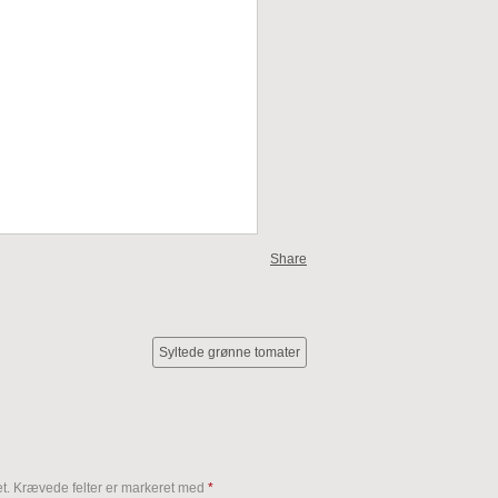
Share
Syltede grønne tomater
t.
Krævede felter er markeret med
*