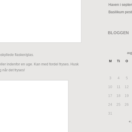
Haven i septe
Basilikum pes
BLOGGEN
aug
kyllede flasker/glas.
M
Ti
O
ller indenfor en uge. Kan med fordel fryses. Husk
g når det fryses!
3
4
5
10
11
12
17
18
19
24
25
26
31
« 