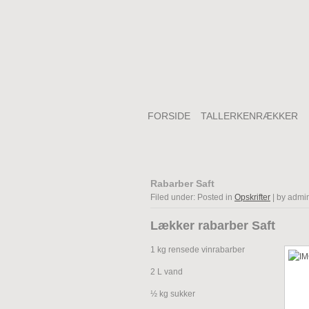
FORSIDE
TALLERKENRÆKKER
Rabarber Saft
Filed under: Posted in
Opskrifter
| by admi
Lækker rabarber Saft
1 kg rensede vinrabarber
2 L vand
½ kg sukker