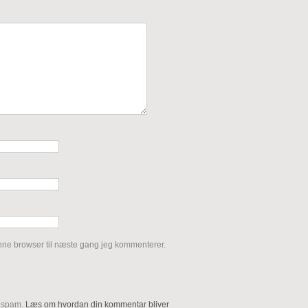
nne browser til næste gang jeg kommenterer.
e spam.
Læs om hvordan din kommentar bliver