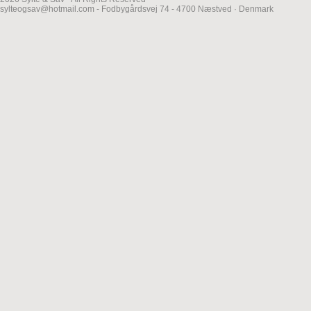
sylteogsav@hotmail.com - Fodbygårdsvej 74 - 4700 Næstved · Denmark