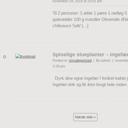
november 29, 2016 at 10:01 pm
Til 2 personer: 1 æble 1 pære 1 rødløg 5
gulerødder 100 g mandler Olivenolie Æb
chilisauce Salt/ […]
Spiselige stueplanter – Ingefæ
0
Posted in:
Uncategorized
| By admin | novembe
3:28 pm
Dyrk dine egne Ingefær I foråret købte jeg
Ingefær-drik og fik ikke brugt hele roden
Næste side »