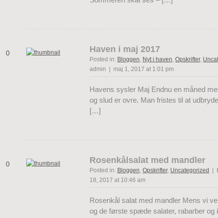
Haven i maj 2017
0
Posted in:
Bloggen
,
Nyt i haven
,
Opskrifter
,
Uncat
admin | maj 1, 2017 at 1:01 pm
Havens sysler Maj Endnu en måned med 
og slud er ovre. Man fristes til at udbry
[…]
Rosenkålsalat med mandler
0
Posted in:
Bloggen
,
Opskrifter
,
Uncategorized
| 
18, 2017 at 10:46 am
Rosenkål salat med mandler Mens vi ven
og de første spæde salater, rabarber og 