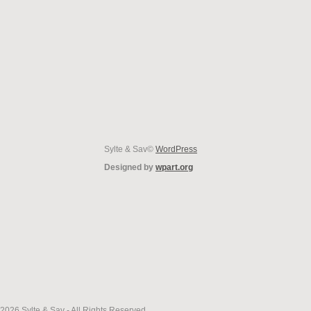
Sylte & Sav©
WordPress
Designed by
wpart.org
2026 Sylte & Sav - All Rights Reserved