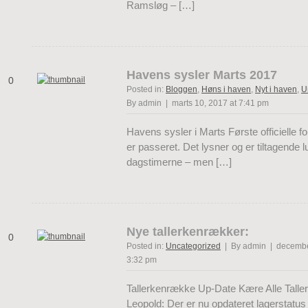
Ramsløg – […]
Havens sysler Marts 2017
0
Posted in:
Bloggen
,
Høns i haven
,
Nyt i haven
,
U
By admin | marts 10, 2017 at 7:41 pm
Havens sysler i Marts Første officielle f
er passeret. Det lysner og er tiltagende l
dagstimerne – men […]
Nye tallerkenrækker:
0
Posted in:
Uncategorized
| By admin | decembe
3:32 pm
Tallerkenrække Up-Date Kære Alle Tall
Leopold: Der er nu opdateret lagerstatus 