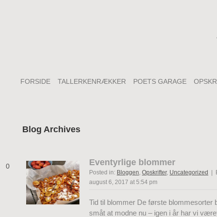
FORSIDE
TALLERKENRÆKKER
POETS GARAGE
OPSKR
Blog Archives
Eventyrlige blommer
0
Posted in:
Bloggen
,
Opskrifter
,
Uncategorized
| 
august 6, 2017 at 5:54 pm
Tid til blommer De første blommesorter
småt at modne nu – igen i år har vi være