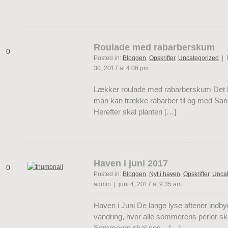
Roulade med rabarberskum
0
Posted in:
Bloggen
,
Opskrifter
,
Uncategorized
| B
30, 2017 at 4:06 pm
Lækker roulade med rabarberskum Det h
man kan trække rabarber til og med San
Herefter skal planten […]
Haven i juni 2017
0
Posted in:
Bloggen
,
Nyt i haven
,
Opskrifter
,
Uncat
admin | juni 4, 2017 at 9:35 am
Haven i Juni De lange lyse aftener indbyd
vandring, hvor alle sommerens perler sk
Sommeren skal ses – […]